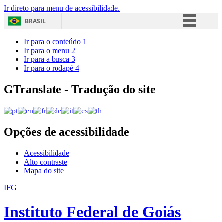
Ir direto para menu de acessibilidade.
BRASIL
Simplifique!
Ir para o conteúdo
1
Ir para o menu
2
Comunica BR
Ir para a busca
3
Ir para o rodapé
4
Participe
Acesso à informação
GTranslate - Tradução do site
Legislação
Canais
Opções de acessibilidade
Acessibilidade
Alto contraste
Mapa do site
IFG
Instituto Federal de Goiás