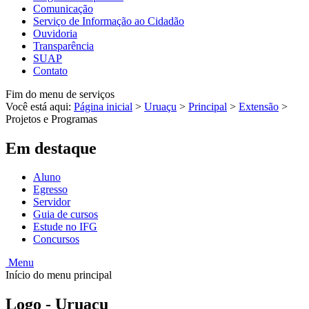
Comunicação
Serviço de Informação ao Cidadão
Ouvidoria
Transparência
SUAP
Contato
Fim do menu de serviços
Você está aqui:
Página inicial
>
Uruaçu
>
Principal
>
Extensão
>
Projetos e Programas
Em destaque
Aluno
Egresso
Servidor
Guia de cursos
Estude no IFG
Concursos
Menu
Início do menu principal
Logo - Uruaçu