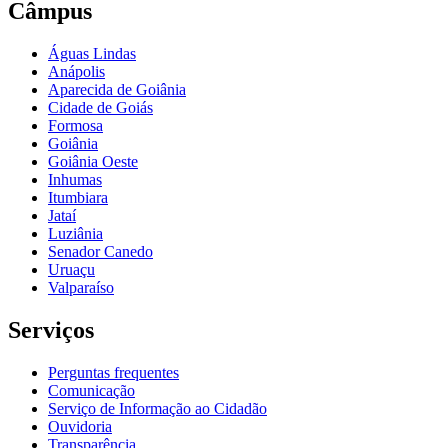
Câmpus
Águas Lindas
Anápolis
Aparecida de Goiânia
Cidade de Goiás
Formosa
Goiânia
Goiânia Oeste
Inhumas
Itumbiara
Jataí
Luziânia
Senador Canedo
Uruaçu
Valparaíso
Serviços
Perguntas frequentes
Comunicação
Serviço de Informação ao Cidadão
Ouvidoria
Transparência