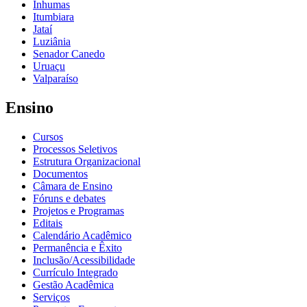
Inhumas
Itumbiara
Jataí
Luziânia
Senador Canedo
Uruaçu
Valparaíso
Ensino
Cursos
Processos Seletivos
Estrutura Organizacional
Documentos
Câmara de Ensino
Fóruns e debates
Projetos e Programas
Editais
Calendário Acadêmico
Permanência e Êxito
Inclusão/Acessibilidade
Currículo Integrado
Gestão Acadêmica
Serviços