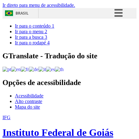
Ir direto para menu de acessibilidade.
BRASIL
Simplifique!
Ir para o conteúdo
1
Ir para o menu
2
Comunica BR
Ir para a busca
3
Ir para o rodapé
4
Participe
Acesso à informação
GTranslate - Tradução do site
Legislação
Canais
Opções de acessibilidade
Acessibilidade
Alto contraste
Mapa do site
IFG
Instituto Federal de Goiás