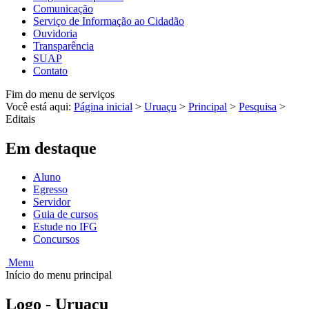
Comunicação
Serviço de Informação ao Cidadão
Ouvidoria
Transparência
SUAP
Contato
Fim do menu de serviços
Você está aqui:
Página inicial
>
Uruaçu
>
Principal
>
Pesquisa
>
Editais
Em destaque
Aluno
Egresso
Servidor
Guia de cursos
Estude no IFG
Concursos
Menu
Início do menu principal
Logo - Uruaçu