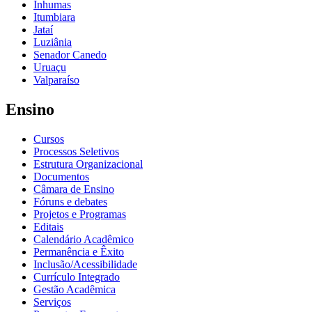
Inhumas
Itumbiara
Jataí
Luziânia
Senador Canedo
Uruaçu
Valparaíso
Ensino
Cursos
Processos Seletivos
Estrutura Organizacional
Documentos
Câmara de Ensino
Fóruns e debates
Projetos e Programas
Editais
Calendário Acadêmico
Permanência e Êxito
Inclusão/Acessibilidade
Currículo Integrado
Gestão Acadêmica
Serviços