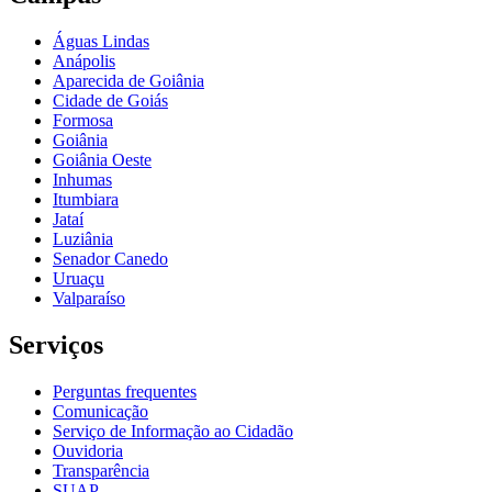
Águas Lindas
Anápolis
Aparecida de Goiânia
Cidade de Goiás
Formosa
Goiânia
Goiânia Oeste
Inhumas
Itumbiara
Jataí
Luziânia
Senador Canedo
Uruaçu
Valparaíso
Serviços
Perguntas frequentes
Comunicação
Serviço de Informação ao Cidadão
Ouvidoria
Transparência
SUAP