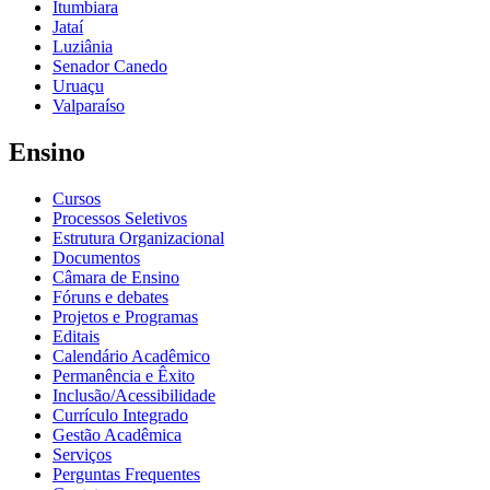
Itumbiara
Jataí
Luziânia
Senador Canedo
Uruaçu
Valparaíso
Ensino
Cursos
Processos Seletivos
Estrutura Organizacional
Documentos
Câmara de Ensino
Fóruns e debates
Projetos e Programas
Editais
Calendário Acadêmico
Permanência e Êxito
Inclusão/Acessibilidade
Currículo Integrado
Gestão Acadêmica
Serviços
Perguntas Frequentes