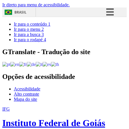
Ir direto para menu de acessibilidade.
BRASIL
Simplifique!
Ir para o conteúdo
1
Ir para o menu
2
Comunica BR
Ir para a busca
3
Ir para o rodapé
4
Participe
Acesso à informação
GTranslate - Tradução do site
Legislação
Canais
Opções de acessibilidade
Acessibilidade
Alto contraste
Mapa do site
IFG
Instituto Federal de Goiás