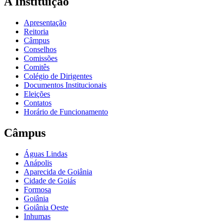
A Instituição
Apresentação
Reitoria
Câmpus
Conselhos
Comissões
Comitês
Colégio de Dirigentes
Documentos Institucionais
Eleições
Contatos
Horário de Funcionamento
Câmpus
Águas Lindas
Anápolis
Aparecida de Goiânia
Cidade de Goiás
Formosa
Goiânia
Goiânia Oeste
Inhumas