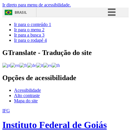
Ir direto para menu de acessibilidade.
BRASIL
Simplifique!
Ir para o conteúdo
1
Ir para o menu
2
Comunica BR
Ir para a busca
3
Ir para o rodapé
4
Participe
Acesso à informação
GTranslate - Tradução do site
Legislação
Canais
Opções de acessibilidade
Acessibilidade
Alto contraste
Mapa do site
IFG
Instituto Federal de Goiás