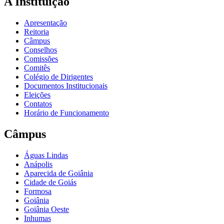
A Instituição
Apresentação
Reitoria
Câmpus
Conselhos
Comissões
Comitês
Colégio de Dirigentes
Documentos Institucionais
Eleições
Contatos
Horário de Funcionamento
Câmpus
Águas Lindas
Anápolis
Aparecida de Goiânia
Cidade de Goiás
Formosa
Goiânia
Goiânia Oeste
Inhumas