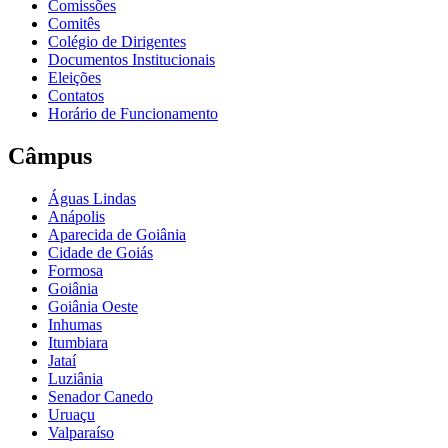
Comissões
Comitês
Colégio de Dirigentes
Documentos Institucionais
Eleições
Contatos
Horário de Funcionamento
Câmpus
Águas Lindas
Anápolis
Aparecida de Goiânia
Cidade de Goiás
Formosa
Goiânia
Goiânia Oeste
Inhumas
Itumbiara
Jataí
Luziânia
Senador Canedo
Uruaçu
Valparaíso