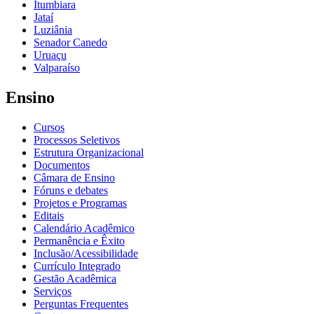
Itumbiara
Jataí
Luziânia
Senador Canedo
Uruaçu
Valparaíso
Ensino
Cursos
Processos Seletivos
Estrutura Organizacional
Documentos
Câmara de Ensino
Fóruns e debates
Projetos e Programas
Editais
Calendário Acadêmico
Permanência e Êxito
Inclusão/Acessibilidade
Currículo Integrado
Gestão Acadêmica
Serviços
Perguntas Frequentes