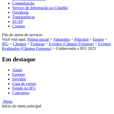
Comunicação
Serviço de Informação ao Cidadão
Ouvidoria
Transparência
SUAP
Contato
Fim do menu de serviços
Você está aqui:
Página inicial
>
Valparaíso
>
Principal
>
Ensino
>
IFG
>
Câmpus
>
Formosa
>
Eventos (Câmpus Formosa)
>
Eventos
Realizados (Câmpus Formosa)
>
Conhecendo o IFG 2025
Em destaque
Aluno
Egresso
Servidor
Guia de cursos
Estude no IFG
Concursos
Menu
Início do menu principal