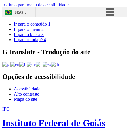
Ir direto para menu de acessibilidade.
BRASIL
Simplifique!
Ir para o conteúdo
1
Ir para o menu
2
Comunica BR
Ir para a busca
3
Ir para o rodapé
4
Participe
Acesso à informação
GTranslate - Tradução do site
Legislação
Canais
Opções de acessibilidade
Acessibilidade
Alto contraste
Mapa do site
IFG
Instituto Federal de Goiás