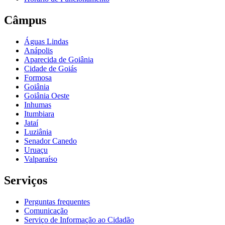
Câmpus
Águas Lindas
Anápolis
Aparecida de Goiânia
Cidade de Goiás
Formosa
Goiânia
Goiânia Oeste
Inhumas
Itumbiara
Jataí
Luziânia
Senador Canedo
Uruaçu
Valparaíso
Serviços
Perguntas frequentes
Comunicação
Serviço de Informação ao Cidadão