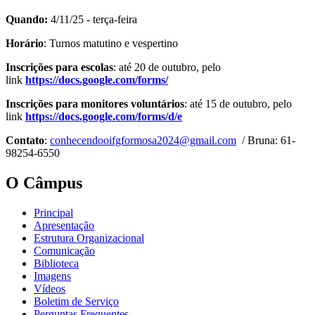
Quando:
4/11/25 - terça-feira
Horário
: Turnos matutino e vespertino
Inscrições para escolas
: até 20 de outubro, pelo
link
https://docs.google.com/forms/
Inscrições para monitores voluntários
: até 15 de outubro, pelo
link
https://docs.google.com/forms/d/e
Contato
:
conhecendooifgformosa2024@gmail.com
/ Bruna: 61-
98254-6550
O Câmpus
Principal
Apresentação
Estrutura Organizacional
Comunicação
Biblioteca
Imagens
Vídeos
Boletim de Serviço
Perguntas Frequentes