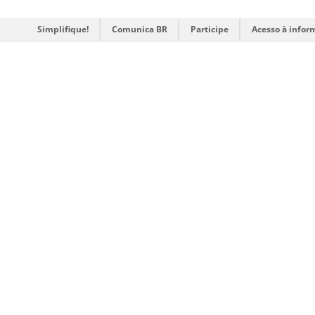
Simplifique!
Comunica BR
Participe
Acesso à infor