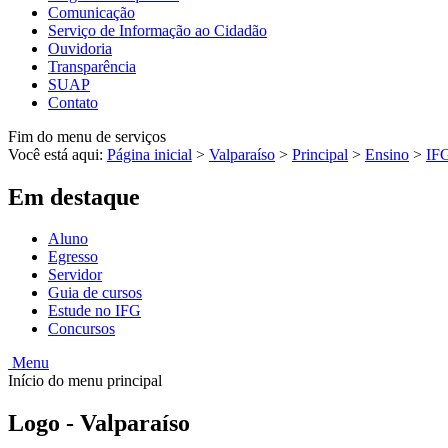
Comunicação
Serviço de Informação ao Cidadão
Ouvidoria
Transparência
SUAP
Contato
Fim do menu de serviços
Você está aqui:
Página inicial
>
Valparaíso
>
Principal
>
Ensino
>
IF
Em destaque
Aluno
Egresso
Servidor
Guia de cursos
Estude no IFG
Concursos
Menu
Início do menu principal
Logo - Valparaíso