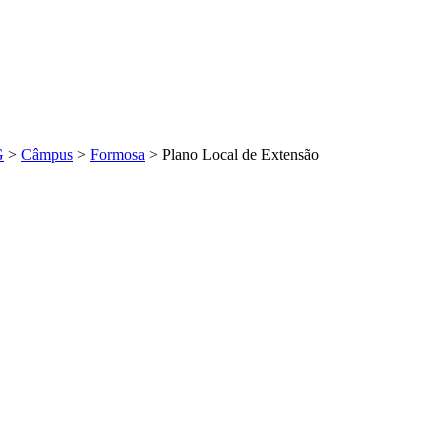
G
>
Câmpus
>
Formosa
>
Plano Local de Extensão