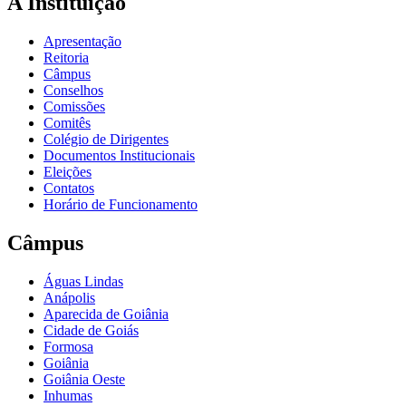
A Instituição
Apresentação
Reitoria
Câmpus
Conselhos
Comissões
Comitês
Colégio de Dirigentes
Documentos Institucionais
Eleições
Contatos
Horário de Funcionamento
Câmpus
Águas Lindas
Anápolis
Aparecida de Goiânia
Cidade de Goiás
Formosa
Goiânia
Goiânia Oeste
Inhumas