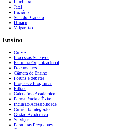
Itumbiara
Jataí
Luziânia
Senador Canedo
Uruaçu
Valparaíso
Ensino
Cursos
Processos Seletivos
Estrutura Organizacional
Documentos
Câmara de Ensino
Fóruns e debates
Projetos e Programas
Editais
Calendário Acadêmico
Permanência e Êxito
Inclusão/Acessibilidade
Currículo Integrado
Gestão Acadêmica
Serviços
Perguntas Frequentes