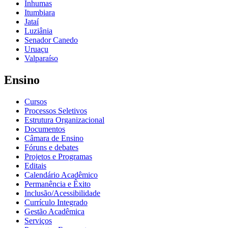
Inhumas
Itumbiara
Jataí
Luziânia
Senador Canedo
Uruaçu
Valparaíso
Ensino
Cursos
Processos Seletivos
Estrutura Organizacional
Documentos
Câmara de Ensino
Fóruns e debates
Projetos e Programas
Editais
Calendário Acadêmico
Permanência e Êxito
Inclusão/Acessibilidade
Currículo Integrado
Gestão Acadêmica
Serviços