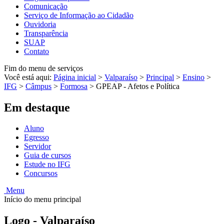
Comunicação
Serviço de Informação ao Cidadão
Ouvidoria
Transparência
SUAP
Contato
Fim do menu de serviços
Você está aqui:
Página inicial
>
Valparaíso
>
Principal
>
Ensino
>
IFG
>
Câmpus
>
Formosa
>
GPEAP - Afetos e Política
Em destaque
Aluno
Egresso
Servidor
Guia de cursos
Estude no IFG
Concursos
Menu
Início do menu principal
Logo - Valparaíso