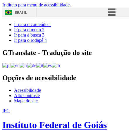
Ir direto para menu de acessibilidade.
BRASIL
Simplifique!
Ir para o conteúdo
1
Ir para o menu
2
Comunica BR
Ir para a busca
3
Ir para o rodapé
4
Participe
Acesso à informação
GTranslate - Tradução do site
Legislação
Canais
Opções de acessibilidade
Acessibilidade
Alto contraste
Mapa do site
IFG
Instituto Federal de Goiás