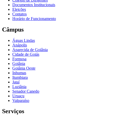
Colégio de Dirigentes
Documentos Institucionais
Eleições
Contatos
Horário de Funcionamento
Câmpus
Águas Lindas
Anápolis
Aparecida de Goiânia
Cidade de Goiás
Formosa
Goiânia
Goiânia Oeste
Inhumas
Itumbiara
Jataí
Luziânia
Senador Canedo
Uruaçu
Valparaíso
Serviços