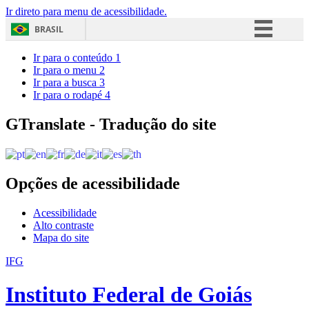
Ir direto para menu de acessibilidade.
BRASIL
Simplifique!
Ir para o conteúdo
1
Ir para o menu
2
Comunica BR
Ir para a busca
3
Ir para o rodapé
4
Participe
Acesso à informação
GTranslate - Tradução do site
Legislação
Canais
Opções de acessibilidade
Acessibilidade
Alto contraste
Mapa do site
IFG
Instituto Federal de Goiás