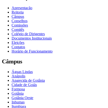
Apresentação
Reitoria
Câmpus
Conselhos
Comissões
Comitês
Colégio de Dirigentes
Documentos Institucionais
Eleições
Contatos
Horário de Funcionamento
Câmpus
Águas Lindas
Anápolis
Aparecida de Goiânia
Cidade de Goiás
Formosa
Goiânia
Goiânia Oeste
Inhumas
Itumbiara