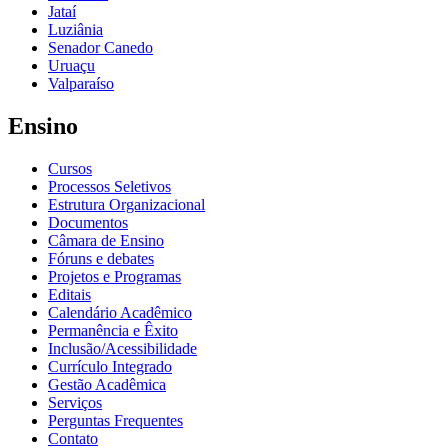
Jataí
Luziânia
Senador Canedo
Uruaçu
Valparaíso
Ensino
Cursos
Processos Seletivos
Estrutura Organizacional
Documentos
Câmara de Ensino
Fóruns e debates
Projetos e Programas
Editais
Calendário Acadêmico
Permanência e Êxito
Inclusão/Acessibilidade
Currículo Integrado
Gestão Acadêmica
Serviços
Perguntas Frequentes
Contato