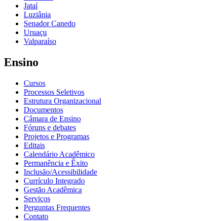
Jataí
Luziânia
Senador Canedo
Uruaçu
Valparaíso
Ensino
Cursos
Processos Seletivos
Estrutura Organizacional
Documentos
Câmara de Ensino
Fóruns e debates
Projetos e Programas
Editais
Calendário Acadêmico
Permanência e Êxito
Inclusão/Acessibilidade
Currículo Integrado
Gestão Acadêmica
Serviços
Perguntas Frequentes
Contato