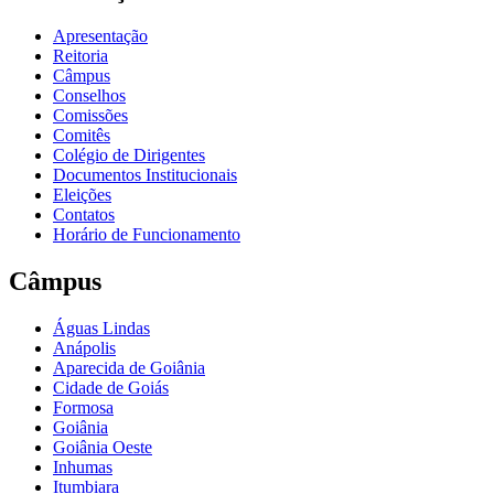
Apresentação
Reitoria
Câmpus
Conselhos
Comissões
Comitês
Colégio de Dirigentes
Documentos Institucionais
Eleições
Contatos
Horário de Funcionamento
Câmpus
Águas Lindas
Anápolis
Aparecida de Goiânia
Cidade de Goiás
Formosa
Goiânia
Goiânia Oeste
Inhumas
Itumbiara