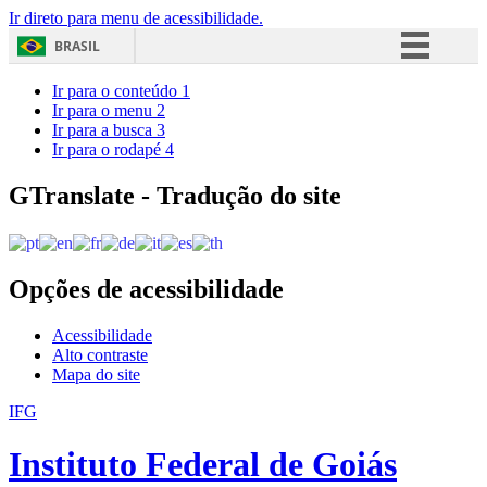
Ir direto para menu de acessibilidade.
BRASIL
Simplifique!
Ir para o conteúdo
1
Ir para o menu
2
Comunica BR
Ir para a busca
3
Ir para o rodapé
4
Participe
Acesso à informação
GTranslate - Tradução do site
Legislação
Canais
Opções de acessibilidade
Acessibilidade
Alto contraste
Mapa do site
IFG
Instituto Federal de Goiás