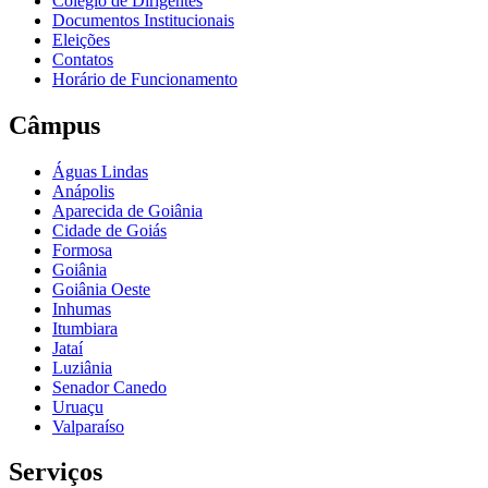
Colégio de Dirigentes
Documentos Institucionais
Eleições
Contatos
Horário de Funcionamento
Câmpus
Águas Lindas
Anápolis
Aparecida de Goiânia
Cidade de Goiás
Formosa
Goiânia
Goiânia Oeste
Inhumas
Itumbiara
Jataí
Luziânia
Senador Canedo
Uruaçu
Valparaíso
Serviços