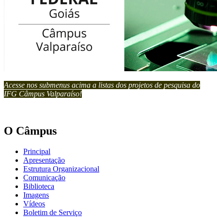
Acesse nos submenus acima a listas dos projetos de pesquisa do
IFG Câmpus Valparaíso!
O Câmpus
Principal
Apresentação
Estrutura Organizacional
Comunicação
Biblioteca
Imagens
Vídeos
Boletim de Serviço