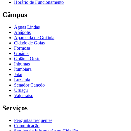
Horário de Funcionamento
Câmpus
Águas Lindas
Anápolis
Aparecida de Goiânia
Cidade de Goiás
Formosa
Goiânia
Goiânia Oeste
Inhumas
Itumbiara
Jataí
Luziânia
Senador Canedo
Uruaçu
Valparaíso
Serviços
Perguntas frequentes
Comunicação
Serviço de Informação ao Cidadão