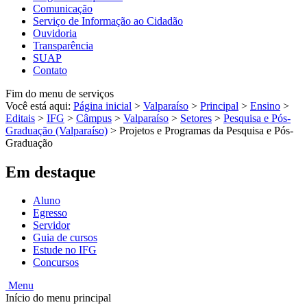
Comunicação
Serviço de Informação ao Cidadão
Ouvidoria
Transparência
SUAP
Contato
Fim do menu de serviços
Você está aqui:
Página inicial
>
Valparaíso
>
Principal
>
Ensino
>
Editais
>
IFG
>
Câmpus
>
Valparaíso
>
Setores
>
Pesquisa e Pós-
Graduação (Valparaíso)
>
Projetos e Programas da Pesquisa e Pós-
Graduação
Em destaque
Aluno
Egresso
Servidor
Guia de cursos
Estude no IFG
Concursos
Menu
Início do menu principal