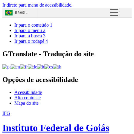
Ir direto para menu de acessibilidade.
BRASIL
Simplifique!
Ir para o conteúdo
1
Ir para o menu
2
Comunica BR
Ir para a busca
3
Ir para o rodapé
4
Participe
Acesso à informação
GTranslate - Tradução do site
Legislação
Canais
Opções de acessibilidade
Acessibilidade
Alto contraste
Mapa do site
IFG
Instituto Federal de Goiás