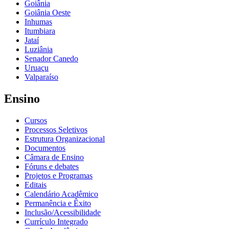
Goiânia
Goiânia Oeste
Inhumas
Itumbiara
Jataí
Luziânia
Senador Canedo
Uruaçu
Valparaíso
Ensino
Cursos
Processos Seletivos
Estrutura Organizacional
Documentos
Câmara de Ensino
Fóruns e debates
Projetos e Programas
Editais
Calendário Acadêmico
Permanência e Êxito
Inclusão/Acessibilidade
Currículo Integrado