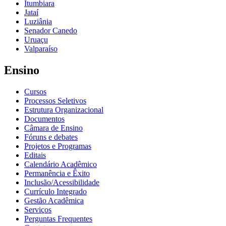
Itumbiara
Jataí
Luziânia
Senador Canedo
Uruaçu
Valparaíso
Ensino
Cursos
Processos Seletivos
Estrutura Organizacional
Documentos
Câmara de Ensino
Fóruns e debates
Projetos e Programas
Editais
Calendário Acadêmico
Permanência e Êxito
Inclusão/Acessibilidade
Currículo Integrado
Gestão Acadêmica
Serviços
Perguntas Frequentes