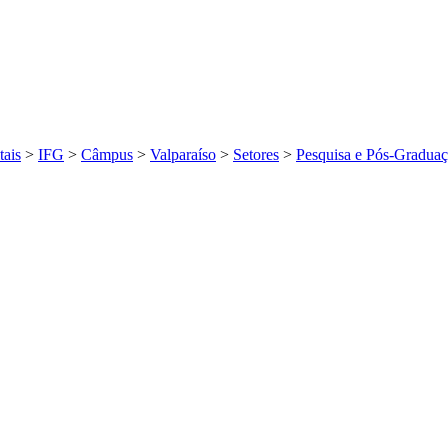
tais
>
IFG
>
Câmpus
>
Valparaíso
>
Setores
>
Pesquisa e Pós-Graduaç