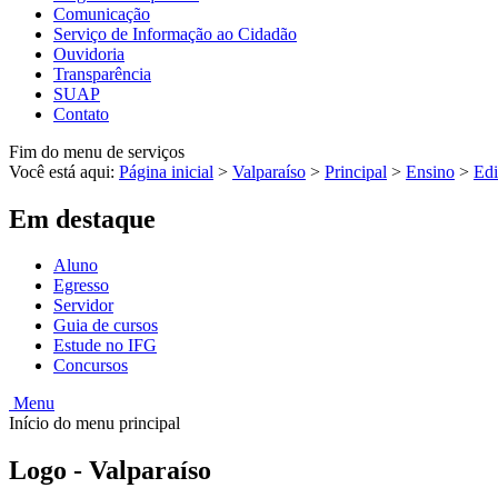
Comunicação
Serviço de Informação ao Cidadão
Ouvidoria
Transparência
SUAP
Contato
Fim do menu de serviços
Você está aqui:
Página inicial
>
Valparaíso
>
Principal
>
Ensino
>
Edi
Em destaque
Aluno
Egresso
Servidor
Guia de cursos
Estude no IFG
Concursos
Menu
Início do menu principal
Logo - Valparaíso