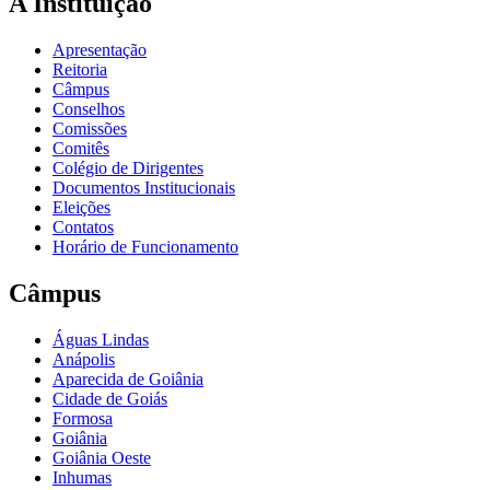
A Instituição
Apresentação
Reitoria
Câmpus
Conselhos
Comissões
Comitês
Colégio de Dirigentes
Documentos Institucionais
Eleições
Contatos
Horário de Funcionamento
Câmpus
Águas Lindas
Anápolis
Aparecida de Goiânia
Cidade de Goiás
Formosa
Goiânia
Goiânia Oeste
Inhumas