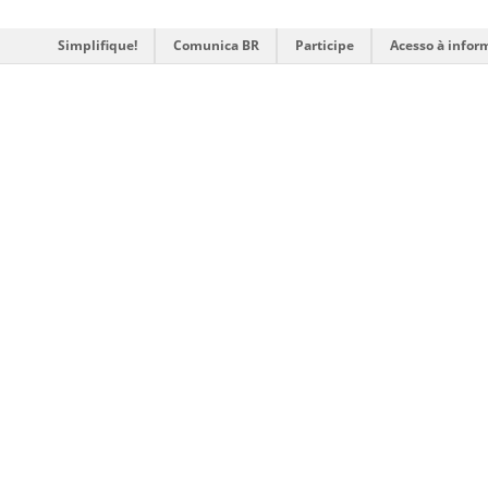
Simplifique!
Comunica BR
Participe
Acesso à infor