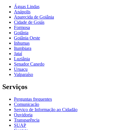
Águas Lindas
Anápolis
Aparecida de Goiânia
Cidade de Goiás
Formosa
Goiânia
Goiânia Oeste
Inhumas
Itumbiara
Jataí
Luziânia
Senador Canedo
Uruaçu
Valparaíso
Serviços
Perguntas frequentes
Comunicação
Serviço de Informação ao Cidadão
Ouvidoria
Transparência
SUAP