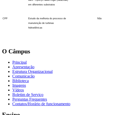
baru - cipteryx alata vogel (fabaceae)
em diferentes substratos
CPP
Estudo da melhoria do processo de
Não
manutenção de turbinas
hidroelétricas
O Câmpus
Principal
Apresentação
Estrutura Organizacional
Comunicação
Biblioteca
Imagens
Vídeos
Boletim de Serviço
Perguntas Frequentes
Contatos/Horário de funcionamento
Ensino