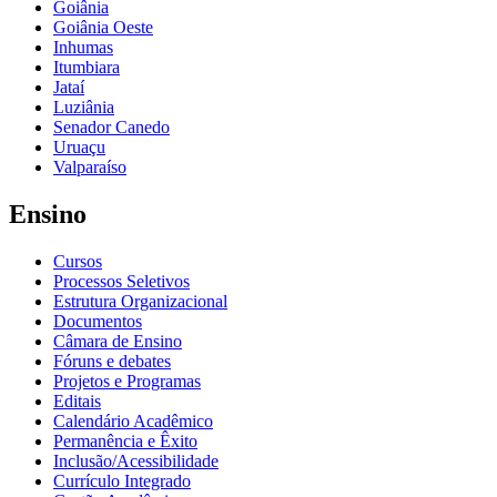
Goiânia
Goiânia Oeste
Inhumas
Itumbiara
Jataí
Luziânia
Senador Canedo
Uruaçu
Valparaíso
Ensino
Cursos
Processos Seletivos
Estrutura Organizacional
Documentos
Câmara de Ensino
Fóruns e debates
Projetos e Programas
Editais
Calendário Acadêmico
Permanência e Êxito
Inclusão/Acessibilidade
Currículo Integrado