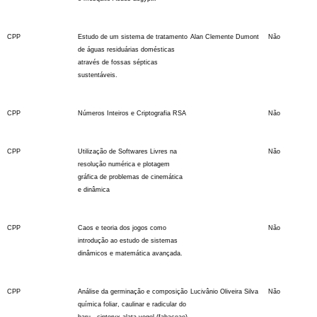
CPP
Estudo de um sistema de tratamento
Alan Clemente Dumont
Não
de águas residuárias domésticas
através de fossas sépticas
sustentáveis.
CPP
Números Inteiros e Criptografia RSA
Não
CPP
Utilização de Softwares Livres na
Não
resolução numérica e plotagem
gráfica de problemas de cinemática
e dinâmica
CPP
Caos e teoria dos jogos como
Não
introdução ao estudo de sistemas
dinâmicos e matemática avançada.
CPP
Análise da germinação e composição
Lucivânio Oliveira Silva
Não
química foliar, caulinar e radicular do