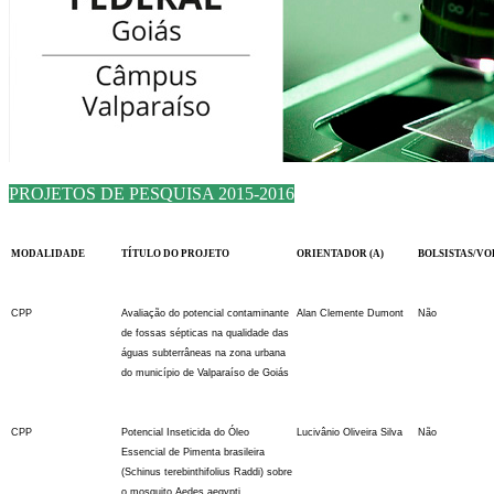
PROJETOS DE PESQUISA 2015-2016
MODALIDADE
TÍTULO DO PROJETO
ORIENTADOR (A)
BOLSISTAS/V
CPP
Avaliação do potencial contaminante
Alan Clemente Dumont
Não
de fossas sépticas na qualidade das
águas subterrâneas na zona urbana
do município de Valparaíso de Goiás
CPP
Potencial Inseticida do Óleo
Lucivânio Oliveira Silva
Não
Essencial de Pimenta brasileira
(Schinus terebinthifolius Raddi) sobre
o mosquito Aedes aegypti.