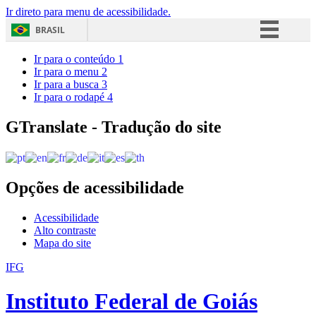
Ir direto para menu de acessibilidade.
BRASIL
Simplifique!
Ir para o conteúdo
1
Ir para o menu
2
Comunica BR
Ir para a busca
3
Ir para o rodapé
4
Participe
Acesso à informação
GTranslate - Tradução do site
Legislação
Canais
Opções de acessibilidade
Acessibilidade
Alto contraste
Mapa do site
IFG
Instituto Federal de Goiás