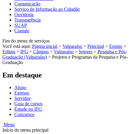
Comunicação
Serviço de Informação ao Cidadão
Ouvidoria
Transparência
SUAP
Contato
Fim do menu de serviços
Você está aqui:
Página inicial
>
Valparaíso
>
Principal
>
Ensino
>
Editais
>
IFG
>
Câmpus
>
Valparaíso
>
Setores
>
Pesquisa e Pós-
Graduação (Valparaíso)
>
Projetos e Programas da Pesquisa e Pós-
Graduação
Em destaque
Aluno
Egresso
Servidor
Guia de cursos
Estude no IFG
Concursos
Menu
Início do menu principal