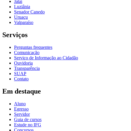
Jataí
Luziânia
Senador Canedo
Uruaçu
Valparaíso
Serviços
Perguntas frequentes
Comunicação
Serviço de Informação ao Cidadão
Ouvidoria
Transparência
SUAP
Contato
Em destaque
Aluno
Egresso
Servidor
Guia de cursos
Estude no IFG
Concursos