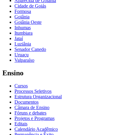
Aparecida de Goiânia
Cidade de Goiás
Formosa
Goiânia
Goiânia Oeste
Inhumas
Itumbiara
Jataí
Luziânia
Senador Canedo
Uruaçu
Valparaíso
Ensino
Cursos
Processos Seletivos
Estrutura Organizacional
Documentos
Câmara de Ensino
Fóruns e debates
Projetos e Programas
Editais
Calendário Acadêmico
Permanência e Êxito