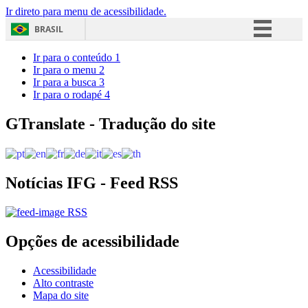
Ir direto para menu de acessibilidade.
BRASIL
Simplifique!
Ir para o conteúdo
1
Ir para o menu
2
Comunica BR
Ir para a busca
3
Ir para o rodapé
4
Participe
Acesso à informação
GTranslate - Tradução do site
Legislação
Canais
Notícias IFG - Feed RSS
RSS
Opções de acessibilidade
Acessibilidade
Alto contraste
Mapa do site