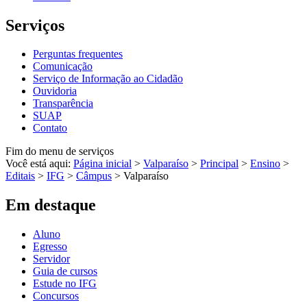
Serviços
Perguntas frequentes
Comunicação
Serviço de Informação ao Cidadão
Ouvidoria
Transparência
SUAP
Contato
Fim do menu de serviços
Você está aqui:
Página inicial
>
Valparaíso
>
Principal
>
Ensino
>
Editais
>
IFG
>
Câmpus
>
Valparaíso
Em destaque
Aluno
Egresso
Servidor
Guia de cursos
Estude no IFG
Concursos