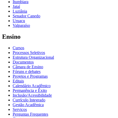
Itumbiara
Jataí
Luziânia
Senador Canedo
Uruaçu
Valparaíso
Ensino
Cursos
Processos Seletivos
Estrutura Organizacional
Documentos
Câmara de Ensino
Fóruns e debates
Projetos e Programas
Editais
Calendário Acadêmico
Permanência e Êxito
Inclusão/Acessibilidade
Currículo Integrado
Gestão Acadêmica
Serviços
Perguntas Frequentes