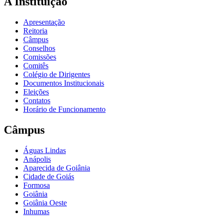
A Instituição
Apresentação
Reitoria
Câmpus
Conselhos
Comissões
Comitês
Colégio de Dirigentes
Documentos Institucionais
Eleições
Contatos
Horário de Funcionamento
Câmpus
Águas Lindas
Anápolis
Aparecida de Goiânia
Cidade de Goiás
Formosa
Goiânia
Goiânia Oeste
Inhumas