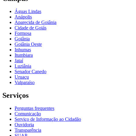
Águas Lindas
Anápolis
Aparecida de Goiânia
Cidade de Goiás
Formosa
Goiânia
Goiânia Oeste
Inhumas
Itumbiara
Jataí
Luziânia
Senador Canedo
Uruaçu
Valparaíso
Serviços
Perguntas frequentes
Comunicação
Serviço de Informação ao Cidadão
Ouvidoria
Transparência
SUAP