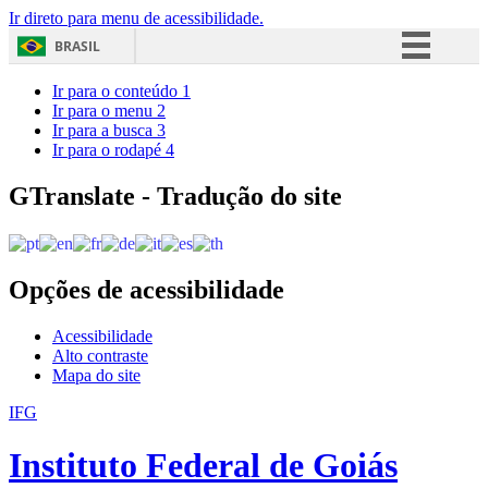
Ir direto para menu de acessibilidade.
BRASIL
Simplifique!
Ir para o conteúdo
1
Ir para o menu
2
Comunica BR
Ir para a busca
3
Ir para o rodapé
4
Participe
Acesso à informação
GTranslate - Tradução do site
Legislação
Canais
Opções de acessibilidade
Acessibilidade
Alto contraste
Mapa do site
IFG
Instituto Federal de Goiás