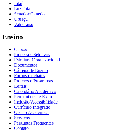
Jataí
Luziânia
Senador Canedo
Uruaçu
Valparaíso
Ensino
Cursos
Processos Seletivos
Estrutura Organizacional
Documentos
Câmara de Ensino
Fóruns e debates
Projetos e Programas
Editais
Calendário Acadêmico
Permanência e Êxito
Inclusão/Acessibilidade
Currículo Integrado
Gestão Acadêmica
Serviços
Perguntas Frequentes
Contato