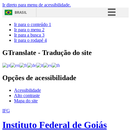
Ir direto para menu de acessibilidade.
BRASIL
Simplifique!
Ir para o conteúdo
1
Ir para o menu
2
Comunica BR
Ir para a busca
3
Ir para o rodapé
4
Participe
Acesso à informação
GTranslate - Tradução do site
Legislação
Canais
Opções de acessibilidade
Acessibilidade
Alto contraste
Mapa do site
IFG
Instituto Federal de Goiás