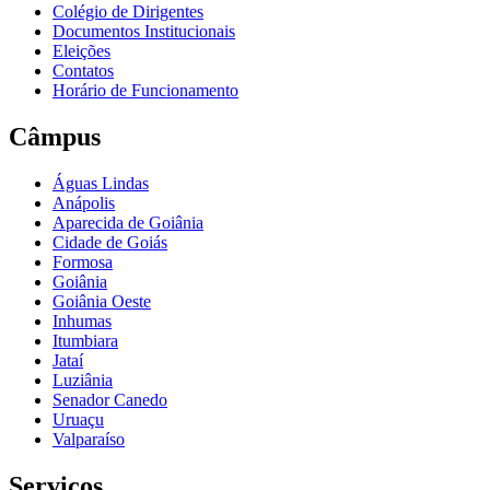
Colégio de Dirigentes
Documentos Institucionais
Eleições
Contatos
Horário de Funcionamento
Câmpus
Águas Lindas
Anápolis
Aparecida de Goiânia
Cidade de Goiás
Formosa
Goiânia
Goiânia Oeste
Inhumas
Itumbiara
Jataí
Luziânia
Senador Canedo
Uruaçu
Valparaíso
Serviços