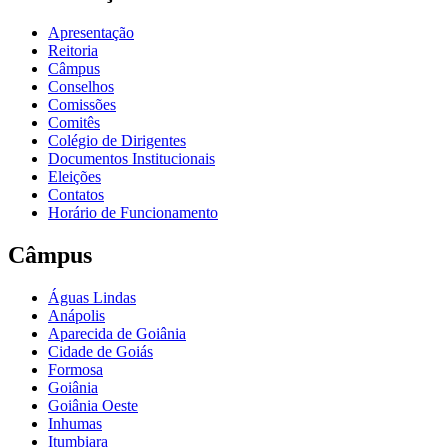
Apresentação
Reitoria
Câmpus
Conselhos
Comissões
Comitês
Colégio de Dirigentes
Documentos Institucionais
Eleições
Contatos
Horário de Funcionamento
Câmpus
Águas Lindas
Anápolis
Aparecida de Goiânia
Cidade de Goiás
Formosa
Goiânia
Goiânia Oeste
Inhumas
Itumbiara