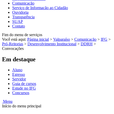
Comunicação
Serviço de Informação ao Cidadão
Ouvidoria
Transparência
SUAP
Contato
Fim do menu de serviços
Você está aqui:
Página inicial
>
Valparaíso
>
Comunicação
>
IFG
>
Pró-Reitorias
>
Desenvolvimento Institucional
>
DDRH
>
Convocações
Em destaque
Aluno
Egresso
Servidor
Guia de cursos
Estude no IFG
Concursos
Menu
Início do menu principal