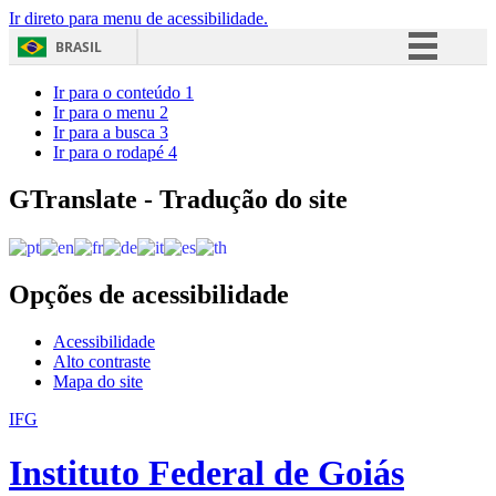
Ir direto para menu de acessibilidade.
BRASIL
Simplifique!
Ir para o conteúdo
1
Ir para o menu
2
Comunica BR
Ir para a busca
3
Ir para o rodapé
4
Participe
Acesso à informação
GTranslate - Tradução do site
Legislação
Canais
Opções de acessibilidade
Acessibilidade
Alto contraste
Mapa do site
IFG
Instituto Federal de Goiás