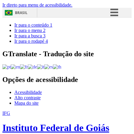
Ir direto para menu de acessibilidade.
BRASIL
Simplifique!
Ir para o conteúdo
1
Ir para o menu
2
Comunica BR
Ir para a busca
3
Ir para o rodapé
4
Participe
Acesso à informação
GTranslate - Tradução do site
Legislação
Canais
Opções de acessibilidade
Acessibilidade
Alto contraste
Mapa do site
IFG
Instituto Federal de Goiás