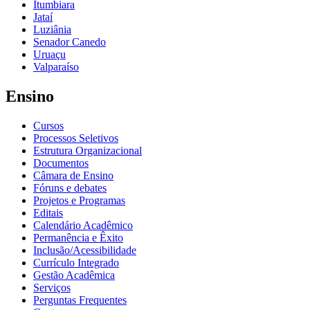
Itumbiara
Jataí
Luziânia
Senador Canedo
Uruaçu
Valparaíso
Ensino
Cursos
Processos Seletivos
Estrutura Organizacional
Documentos
Câmara de Ensino
Fóruns e debates
Projetos e Programas
Editais
Calendário Acadêmico
Permanência e Êxito
Inclusão/Acessibilidade
Currículo Integrado
Gestão Acadêmica
Serviços
Perguntas Frequentes