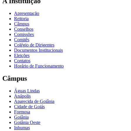
A Instituição
Apresentação
Reitoria
Câmpus
Conselhos
Comissões
Comitês
Colégio de Dirigentes
Documentos Institucionais
Eleições
Contatos
Horário de Funcionamento
Câmpus
Águas Lindas
Anápolis
Aparecida de Goiânia
Cidade de Goiás
Formosa
Goiânia
Goiânia Oeste
Inhumas