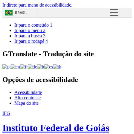
Ir direto para menu de acessibilidade.
BRASIL
Simplifique!
Ir para o conteúdo
1
Ir para o menu
2
Comunica BR
Ir para a busca
3
Ir para o rodapé
4
Participe
Acesso à informação
GTranslate - Tradução do site
Legislação
Canais
Opções de acessibilidade
Acessibilidade
Alto contraste
Mapa do site
IFG
Instituto Federal de Goiás