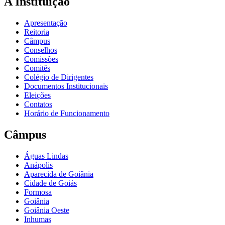
A Instituição
Apresentação
Reitoria
Câmpus
Conselhos
Comissões
Comitês
Colégio de Dirigentes
Documentos Institucionais
Eleições
Contatos
Horário de Funcionamento
Câmpus
Águas Lindas
Anápolis
Aparecida de Goiânia
Cidade de Goiás
Formosa
Goiânia
Goiânia Oeste
Inhumas