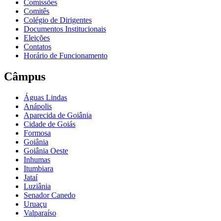
Comissões
Comitês
Colégio de Dirigentes
Documentos Institucionais
Eleições
Contatos
Horário de Funcionamento
Câmpus
Águas Lindas
Anápolis
Aparecida de Goiânia
Cidade de Goiás
Formosa
Goiânia
Goiânia Oeste
Inhumas
Itumbiara
Jataí
Luziânia
Senador Canedo
Uruaçu
Valparaíso