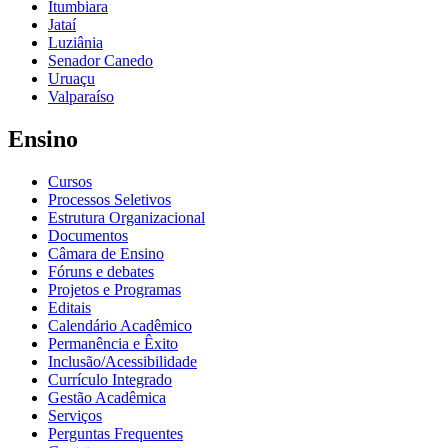
Itumbiara
Jataí
Luziânia
Senador Canedo
Uruaçu
Valparaíso
Ensino
Cursos
Processos Seletivos
Estrutura Organizacional
Documentos
Câmara de Ensino
Fóruns e debates
Projetos e Programas
Editais
Calendário Acadêmico
Permanência e Êxito
Inclusão/Acessibilidade
Currículo Integrado
Gestão Acadêmica
Serviços
Perguntas Frequentes