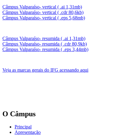
Câmpus Valparaíso- vertical ( .ai 1,31mb)
Câmpus Valparaíso- vertical ( .cdr 80,6kb)
Câmpus Valparaíso- vertical ( .eps 5,68mb)
Câmpus Valparaíso- resumida ( .ai 1,31mb)
Câmpus Valparaíso- resumida ( .cdr 80,9kb)
Câmpus Valparaíso- resumida ( .eps 3,44mb)
Veja as marcas gerais do IFG acessando aqui
O Câmpus
Principal
Apresentação