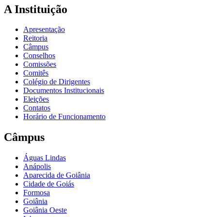
A Instituição
Apresentação
Reitoria
Câmpus
Conselhos
Comissões
Comitês
Colégio de Dirigentes
Documentos Institucionais
Eleições
Contatos
Horário de Funcionamento
Câmpus
Águas Lindas
Anápolis
Aparecida de Goiânia
Cidade de Goiás
Formosa
Goiânia
Goiânia Oeste