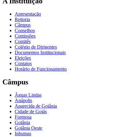
A Instituição
Apresentação
Reitoria
Câmpus
Conselhos
Comissões
Comitês
Colégio de Dirigentes
Documentos Institucionais
Eleições
Contatos
Horário de Funcionamento
Câmpus
Águas Lindas
Anápolis
Aparecida de Goiânia
Cidade de Goiás
Formosa
Goiânia
Goiânia Oeste
Inhumas