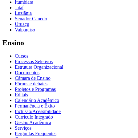
Itumbiara
Jataí
Luziânia
Senador Canedo
Uruaçu
Valparaíso
Ensino
Cursos
Processos Seletivos
Estrutura Organizacional
Documentos
Câmara de Ensino
Fóruns e debates
Projetos e Programas
Editais
Calendário Acadêmico
Permanência e Êxito
Inclusão/Acessibilidade
Currículo Integrado
Gestão Acadêmica
Serviços
Perguntas Frequentes