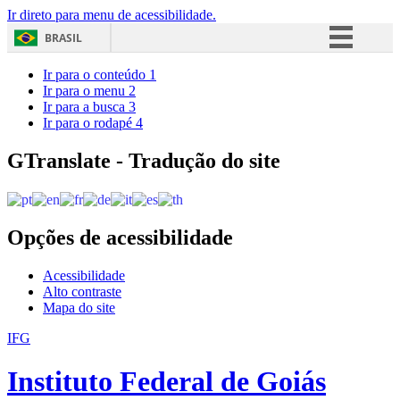
Ir direto para menu de acessibilidade.
BRASIL
Simplifique!
Ir para o conteúdo
1
Ir para o menu
2
Comunica BR
Ir para a busca
3
Ir para o rodapé
4
Participe
Acesso à informação
GTranslate - Tradução do site
Legislação
Canais
Opções de acessibilidade
Acessibilidade
Alto contraste
Mapa do site
IFG
Instituto Federal de Goiás