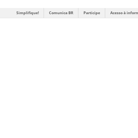
Simplifique!
Comunica BR
Participe
Acesso à infor