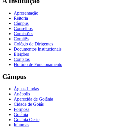
A Instituição
Apresentação
Reitoria
Câmpus
Conselhos
Comissões
Comitês
Colégio de Dirigentes
Documentos Institucionais
Eleições
Contatos
Horário de Funcionamento
Câmpus
Águas Lindas
Anápolis
Aparecida de Goiânia
Cidade de Goiás
Formosa
Goiânia
Goiânia Oeste
Inhumas