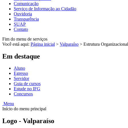
Comunicação
Serviço de Informação ao Cidadão
Ouvidoria
Transparência
SUAP
Contato
Fim do menu de serviços
Você está aqui:
Página inicial
>
Valparaíso
>
Estrutura Organizaciona
Em destaque
Aluno
Egresso
Servidor
Guia de cursos
Estude no IFG
Concursos
Menu
Início do menu principal
Logo - Valparaíso