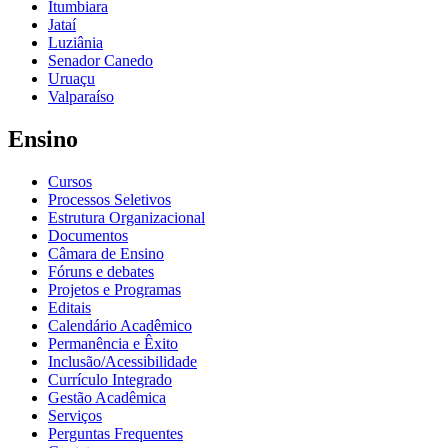
Itumbiara
Jataí
Luziânia
Senador Canedo
Uruaçu
Valparaíso
Ensino
Cursos
Processos Seletivos
Estrutura Organizacional
Documentos
Câmara de Ensino
Fóruns e debates
Projetos e Programas
Editais
Calendário Acadêmico
Permanência e Êxito
Inclusão/Acessibilidade
Currículo Integrado
Gestão Acadêmica
Serviços
Perguntas Frequentes