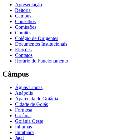
Apresentação
Reitoria
Câmpus
Conselhos
Comissões
Comitês
Colégio de Dirigentes
Documentos Institucionais
Eleições
Contatos
Horário de Funcionamento
Câmpus
Águas Lindas
Anápolis
Aparecida de Goiânia
Cidade de Goiás
Formosa
Goiânia
Goiânia Oeste
Inhumas
Itumbiara
Jataí