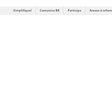
Simplifique!
Comunica BR
Participe
Acesso à infor