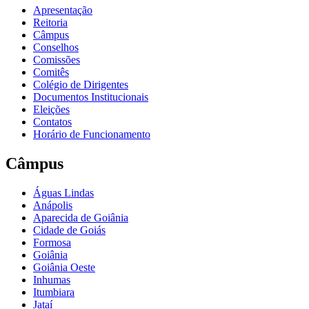
Apresentação
Reitoria
Câmpus
Conselhos
Comissões
Comitês
Colégio de Dirigentes
Documentos Institucionais
Eleições
Contatos
Horário de Funcionamento
Câmpus
Águas Lindas
Anápolis
Aparecida de Goiânia
Cidade de Goiás
Formosa
Goiânia
Goiânia Oeste
Inhumas
Itumbiara
Jataí