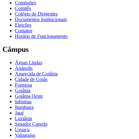
Comissões
Comitês
Colégio de Dirigentes
Documentos Institucionais
Eleições
Contatos
Horário de Funcionamento
Câmpus
Águas Lindas
Anápolis
Aparecida de Goiânia
Cidade de Goiás
Formosa
Goiânia
Goiânia Oeste
Inhumas
Itumbiara
Jataí
Luziânia
Senador Canedo
Uruaçu
Valparaíso