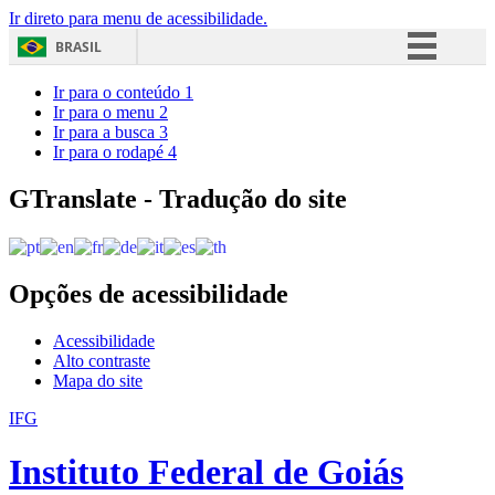
Ir direto para menu de acessibilidade.
BRASIL
Simplifique!
Ir para o conteúdo
1
Ir para o menu
2
Comunica BR
Ir para a busca
3
Ir para o rodapé
4
Participe
Acesso à informação
GTranslate - Tradução do site
Legislação
Canais
Opções de acessibilidade
Acessibilidade
Alto contraste
Mapa do site
IFG
Instituto Federal de Goiás