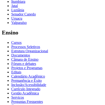
Itumbiara
Jataí
Luziânia
Senador Canedo
Uruaçu
Valparaíso
Ensino
Cursos
Processos Seletivos
Estrutura Organizacional
Documentos
Câmara de Ensino
Fóruns e debates
Projetos e Programas
Editais
Calendário Acadêmico
Permanência e Êxito
Inclusão/Acessibilidade
Currículo Integrado
Gestão Acadêmica
Serviços
Perguntas Frequentes