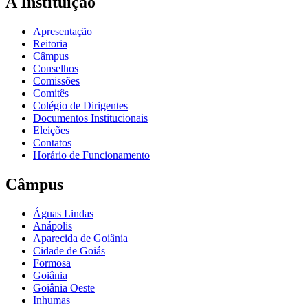
A Instituição
Apresentação
Reitoria
Câmpus
Conselhos
Comissões
Comitês
Colégio de Dirigentes
Documentos Institucionais
Eleições
Contatos
Horário de Funcionamento
Câmpus
Águas Lindas
Anápolis
Aparecida de Goiânia
Cidade de Goiás
Formosa
Goiânia
Goiânia Oeste
Inhumas