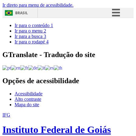
Ir direto para menu de acessibilidade.
BRASIL
Simplifique!
Ir para o conteúdo
1
Ir para o menu
2
Comunica BR
Ir para a busca
3
Ir para o rodapé
4
Participe
Acesso à informação
GTranslate - Tradução do site
Legislação
Canais
Opções de acessibilidade
Acessibilidade
Alto contraste
Mapa do site
IFG
Instituto Federal de Goiás