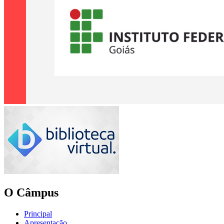
O Câmpus
Principal
Apresentação