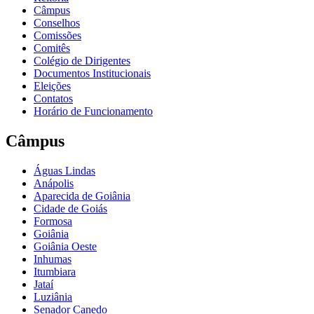
Câmpus
Conselhos
Comissões
Comitês
Colégio de Dirigentes
Documentos Institucionais
Eleições
Contatos
Horário de Funcionamento
Câmpus
Águas Lindas
Anápolis
Aparecida de Goiânia
Cidade de Goiás
Formosa
Goiânia
Goiânia Oeste
Inhumas
Itumbiara
Jataí
Luziânia
Senador Canedo