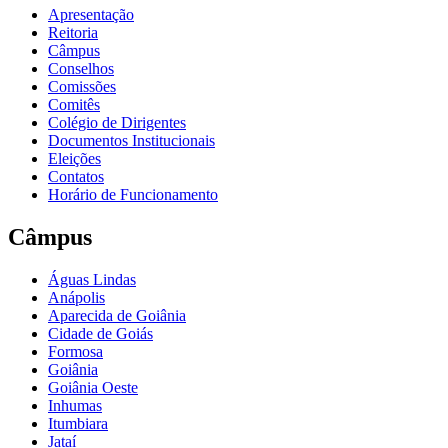
Apresentação
Reitoria
Câmpus
Conselhos
Comissões
Comitês
Colégio de Dirigentes
Documentos Institucionais
Eleições
Contatos
Horário de Funcionamento
Câmpus
Águas Lindas
Anápolis
Aparecida de Goiânia
Cidade de Goiás
Formosa
Goiânia
Goiânia Oeste
Inhumas
Itumbiara
Jataí