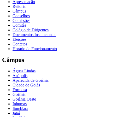
Apresentação
Reitoria
Câmpus
Conselhos
Comissões
Comitês
Colégio de Dirigentes
Documentos Institucionais
Eleições
Contatos
Horário de Funcionamento
Câmpus
Águas Lindas
Anápolis
Aparecida de Goiânia
Cidade de Goiás
Formosa
Goiânia
Goiânia Oeste
Inhumas
Itumbiara
Jataí