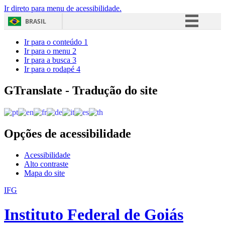
Ir direto para menu de acessibilidade.
BRASIL
Simplifique!
Ir para o conteúdo
1
Ir para o menu
2
Comunica BR
Ir para a busca
3
Ir para o rodapé
4
Participe
Acesso à informação
GTranslate - Tradução do site
Legislação
Canais
Opções de acessibilidade
Acessibilidade
Alto contraste
Mapa do site
IFG
Instituto Federal de Goiás