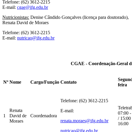
Telefone: (62) 3612-2215
E-mail:
cgae@ifg.edu.br
Nutricionistas:
Denise Cândido Gonçalves (licença para doutorado),
Renata David de Moraes
Telefone: (62) 3612-2215
E-mail:
nutricao@ifg.edu.br
CGAE - Coordenação-Geral de 
Segund
Nº
Nome
Cargo/Função
Contato
feira
Telefone: (62) 3612-2215
Teletra
Renata
E-mail:
07:00 -
1
David de
Coordenadora
/ 15:00 
renata.moraes@ifg.edu.br
Moraes
16:00
nutricao@ifg.edu.br