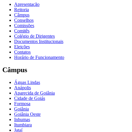
Apresentação
Reitoria
Câmpus
Conselhos
Comissões
Comitês
Colégio de Dirigentes
Documentos Institucionais
Eleições
Contatos
Horário de Funcionamento
Câmpus
Águas Lindas
Anápolis
Aparecida de Goiânia
Cidade de Goiás
Formosa
Goiânia
Goiânia Oeste
Inhumas
Itumbiara
Jataí