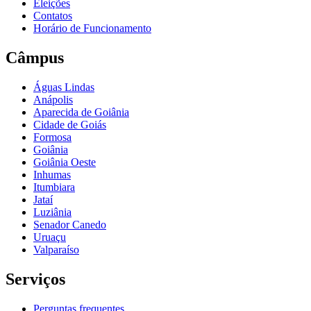
Eleições
Contatos
Horário de Funcionamento
Câmpus
Águas Lindas
Anápolis
Aparecida de Goiânia
Cidade de Goiás
Formosa
Goiânia
Goiânia Oeste
Inhumas
Itumbiara
Jataí
Luziânia
Senador Canedo
Uruaçu
Valparaíso
Serviços
Perguntas frequentes