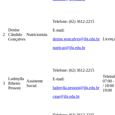
Telefone: (62) 3612-2215
Denise
E-mail:
2
Cândido
Nutricionista
denise.goncalves@ifg.edu.br
Licenç
Gonçalves
nutricao@ifg.edu.br
Telefone: (62) 3612-2215
Teletra
Ludmylla
E-mail:
Assistente
07:00 -
3
Ribeiro
Social
/ 18:00 
ludmylla.pessoni@ifg.edu.br
Pessoni
19:00
cgae@ifg.edu.br
Telefone: (62) 3612-2215