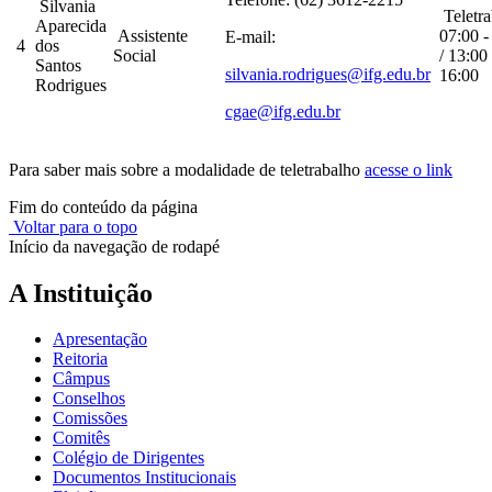
Silvania
Teletra
Aparecida
Assistente
07:00 -
E-mail:
4
dos
Social
/ 13:00 
Santos
silvania.rodrigues@ifg.edu.br
16:00
Rodrigues
cgae@ifg.edu.br
Para saber mais sobre a modalidade de teletrabalho
acesse o link
Fim do conteúdo da página
Voltar para o topo
Início da navegação de rodapé
A Instituição
Apresentação
Reitoria
Câmpus
Conselhos
Comissões
Comitês
Colégio de Dirigentes
Documentos Institucionais