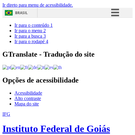
Ir direto para menu de acessibilidade.
BRASIL
Simplifique!
Ir para o conteúdo
1
Ir para o menu
2
Comunica BR
Ir para a busca
3
Ir para o rodapé
4
Participe
Acesso à informação
GTranslate - Tradução do site
Legislação
Canais
Opções de acessibilidade
Acessibilidade
Alto contraste
Mapa do site
IFG
Instituto Federal de Goiás