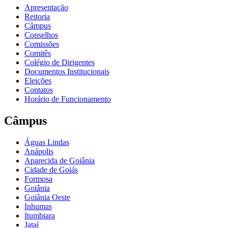
Apresentação
Reitoria
Câmpus
Conselhos
Comissões
Comitês
Colégio de Dirigentes
Documentos Institucionais
Eleições
Contatos
Horário de Funcionamento
Câmpus
Águas Lindas
Anápolis
Aparecida de Goiânia
Cidade de Goiás
Formosa
Goiânia
Goiânia Oeste
Inhumas
Itumbiara
Jataí