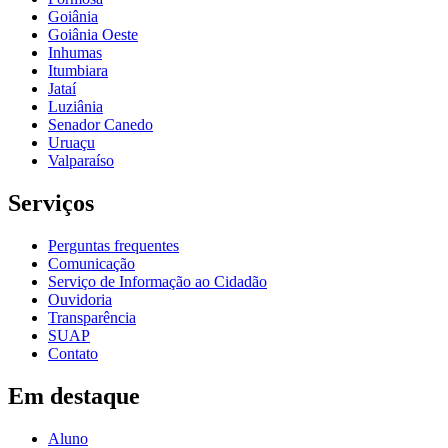
Goiânia
Goiânia Oeste
Inhumas
Itumbiara
Jataí
Luziânia
Senador Canedo
Uruaçu
Valparaíso
Serviços
Perguntas frequentes
Comunicação
Serviço de Informação ao Cidadão
Ouvidoria
Transparência
SUAP
Contato
Em destaque
Aluno