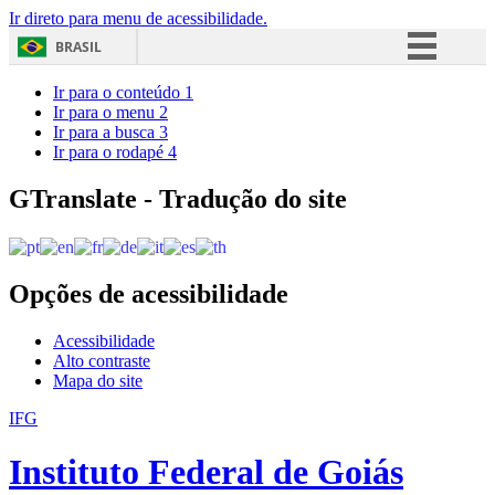
Ir direto para menu de acessibilidade.
BRASIL
Simplifique!
Ir para o conteúdo
1
Ir para o menu
2
Comunica BR
Ir para a busca
3
Ir para o rodapé
4
Participe
Acesso à informação
GTranslate - Tradução do site
Legislação
Canais
Opções de acessibilidade
Acessibilidade
Alto contraste
Mapa do site
IFG
Instituto Federal de Goiás