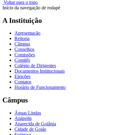
Voltar para o topo
Início da navegação de rodapé
A Instituição
Apresentação
Reitoria
Câmpus
Conselhos
Comissões
Comitês
Colégio de Dirigentes
Documentos Institucionais
Eleições
Contatos
Horário de Funcionamento
Câmpus
Águas Lindas
Anápolis
Aparecida de Goiânia
Cidade de Goiás
Formosa