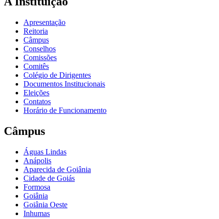
A Instituição
Apresentação
Reitoria
Câmpus
Conselhos
Comissões
Comitês
Colégio de Dirigentes
Documentos Institucionais
Eleições
Contatos
Horário de Funcionamento
Câmpus
Águas Lindas
Anápolis
Aparecida de Goiânia
Cidade de Goiás
Formosa
Goiânia
Goiânia Oeste
Inhumas