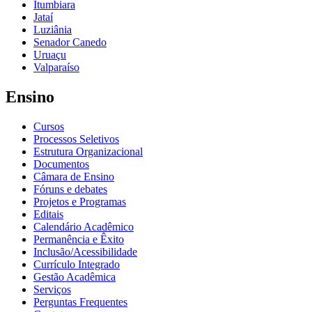
Itumbiara
Jataí
Luziânia
Senador Canedo
Uruaçu
Valparaíso
Ensino
Cursos
Processos Seletivos
Estrutura Organizacional
Documentos
Câmara de Ensino
Fóruns e debates
Projetos e Programas
Editais
Calendário Acadêmico
Permanência e Êxito
Inclusão/Acessibilidade
Currículo Integrado
Gestão Acadêmica
Serviços
Perguntas Frequentes