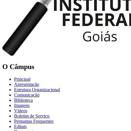
O Câmpus
Principal
Apresentação
Estrutura Organizacional
Comunicação
Biblioteca
Imagens
Vídeos
Boletim de Serviço
Perguntas Frequentes
Editais