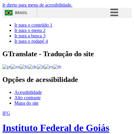
Ir direto para menu de acessibilidade.
BRASIL
Simplifique!
Ir para o conteúdo
1
Ir para o menu
2
Comunica BR
Ir para a busca
3
Ir para o rodapé
4
Participe
Acesso à informação
GTranslate - Tradução do site
Legislação
Canais
Opções de acessibilidade
Acessibilidade
Alto contraste
Mapa do site
IFG
Instituto Federal de Goiás