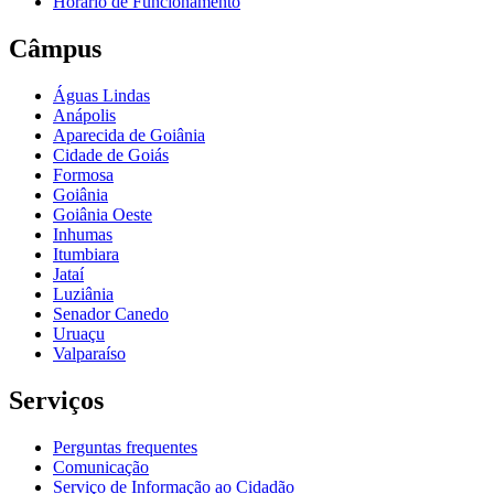
Horário de Funcionamento
Câmpus
Águas Lindas
Anápolis
Aparecida de Goiânia
Cidade de Goiás
Formosa
Goiânia
Goiânia Oeste
Inhumas
Itumbiara
Jataí
Luziânia
Senador Canedo
Uruaçu
Valparaíso
Serviços
Perguntas frequentes
Comunicação
Serviço de Informação ao Cidadão