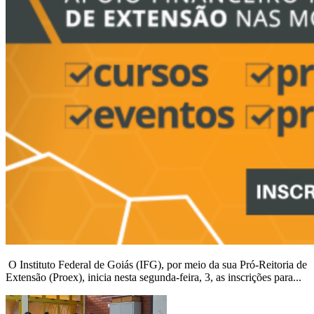
O Instituto Federal de Goiás (IFG), por meio da sua Pró-Reitoria de
Extensão (Proex), inicia nesta segunda-feira, 3, as inscrições para...