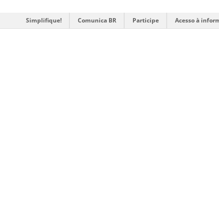
Simplifique!
Comunica BR
Participe
Acesso à infor