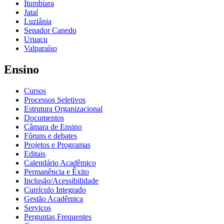
Itumbiara
Jataí
Luziânia
Senador Canedo
Uruaçu
Valparaíso
Ensino
Cursos
Processos Seletivos
Estrutura Organizacional
Documentos
Câmara de Ensino
Fóruns e debates
Projetos e Programas
Editais
Calendário Acadêmico
Permanência e Êxito
Inclusão/Acessibilidade
Currículo Integrado
Gestão Acadêmica
Serviços
Perguntas Frequentes