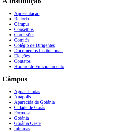
A Instituição
Apresentação
Reitoria
Câmpus
Conselhos
Comissões
Comitês
Colégio de Dirigentes
Documentos Institucionais
Eleições
Contatos
Horário de Funcionamento
Câmpus
Águas Lindas
Anápolis
Aparecida de Goiânia
Cidade de Goiás
Formosa
Goiânia
Goiânia Oeste
Inhumas