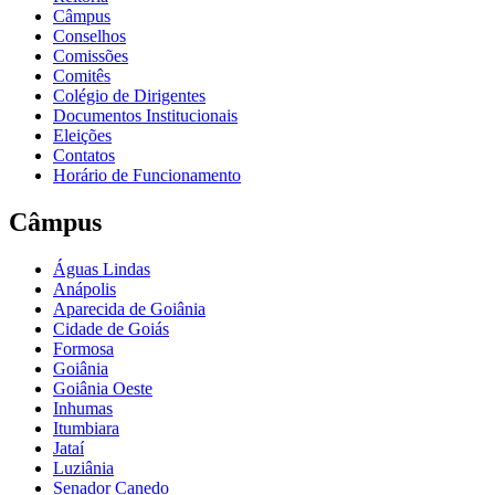
Câmpus
Conselhos
Comissões
Comitês
Colégio de Dirigentes
Documentos Institucionais
Eleições
Contatos
Horário de Funcionamento
Câmpus
Águas Lindas
Anápolis
Aparecida de Goiânia
Cidade de Goiás
Formosa
Goiânia
Goiânia Oeste
Inhumas
Itumbiara
Jataí
Luziânia
Senador Canedo