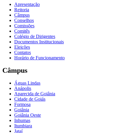
Apresentação
Reitoria
Câmpus
Conselhos
Comissões
Comitês
Colégio de Dirigentes
Documentos Institucionais
Eleições
Contatos
Horário de Funcionamento
Câmpus
Águas Lindas
Anápolis
Aparecida de Goiânia
Cidade de Goiás
Formosa
Goiânia
Goiânia Oeste
Inhumas
Itumbiara
Jataí