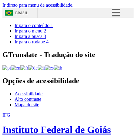
Ir direto para menu de acessibilidade.
BRASIL
Simplifique!
Ir para o conteúdo
1
Ir para o menu
2
Comunica BR
Ir para a busca
3
Ir para o rodapé
4
Participe
Acesso à informação
GTranslate - Tradução do site
Legislação
Canais
Opções de acessibilidade
Acessibilidade
Alto contraste
Mapa do site
IFG
Instituto Federal de Goiás