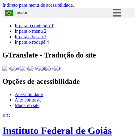
Ir direto para menu de acessibilidade.
BRASIL
Simplifique!
Ir para o conteúdo
1
Ir para o menu
2
Comunica BR
Ir para a busca
3
Ir para o rodapé
4
Participe
Acesso à informação
GTranslate - Tradução do site
Legislação
Canais
Opções de acessibilidade
Acessibilidade
Alto contraste
Mapa do site
IFG
Instituto Federal de Goiás