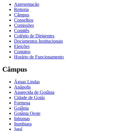
Apresentação
Reitoria
Câmpus
Conselhos
Comissões
Comitês
Colégio de Dirigentes
Documentos Institucionais
Eleições
Contatos
Horário de Funcionamento
Câmpus
Águas Lindas
Anápolis
Aparecida de Goiânia
Cidade de Goiás
Formosa
Goiânia
Goiânia Oeste
Inhumas
Itumbiara
Jataí