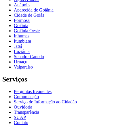
Anápolis
Aparecida de Goiânia
Cidade de Goiás
Formosa
Goiânia
Goiânia Oeste
Inhumas
Itumbiara
Jataí
Luziânia
Senador Canedo
Uruaçu
Valparaíso
Serviços
Perguntas frequentes
Comunicação
Serviço de Informação ao Cidadão
Ouvidoria
Transparência
SUAP
Contato