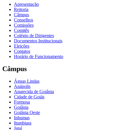
Apresentação
Reitoria
Câmpus
Conselhos
Comissões
Comitês
Colégio de Dirigentes
Documentos Institucionais
Eleições
Contatos
Horário de Funcionamento
Câmpus
Águas Lindas
Anápolis
Aparecida de Goiânia
Cidade de Goiás
Formosa
Goiânia
Goiânia Oeste
Inhumas
Itumbiara
Jataí