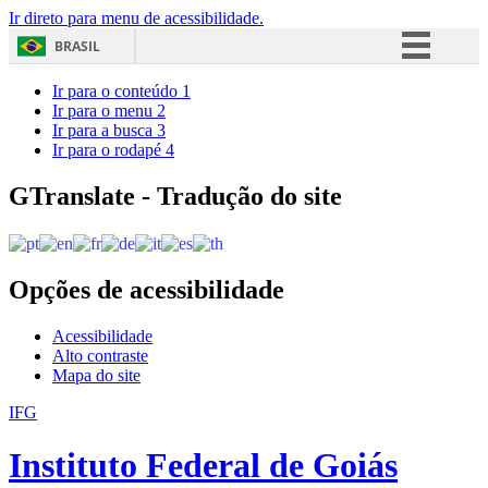
Ir direto para menu de acessibilidade.
BRASIL
Simplifique!
Ir para o conteúdo
1
Ir para o menu
2
Comunica BR
Ir para a busca
3
Ir para o rodapé
4
Participe
Acesso à informação
GTranslate - Tradução do site
Legislação
Canais
Opções de acessibilidade
Acessibilidade
Alto contraste
Mapa do site
IFG
Instituto Federal de Goiás