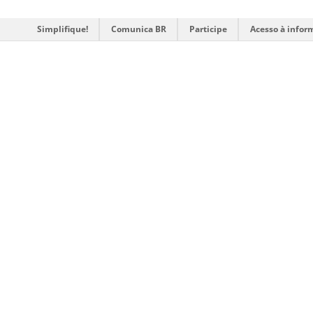
Simplifique!
Comunica BR
Participe
Acesso à infor