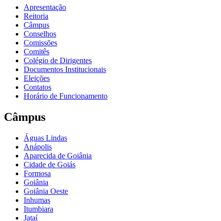
Apresentação
Reitoria
Câmpus
Conselhos
Comissões
Comitês
Colégio de Dirigentes
Documentos Institucionais
Eleições
Contatos
Horário de Funcionamento
Câmpus
Águas Lindas
Anápolis
Aparecida de Goiânia
Cidade de Goiás
Formosa
Goiânia
Goiânia Oeste
Inhumas
Itumbiara
Jataí