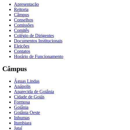
Apresentação
Reitoria
Câmpus
Conselhos
Comissões
Comitês
Colégio de Dirigentes
Documentos Institucionais
Eleições
Contatos
Horário de Funcionamento
Câmpus
Águas Lindas
Anápolis
Aparecida de Goiânia
Cidade de Goiás
Formosa
Goiânia
Goiânia Oeste
Inhumas
Itumbiara
Jataí