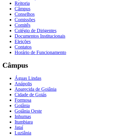
Reitoria
Câmpus
Conselhos
Comissões
Comitês
Colégio de Dirigentes
Documentos Institucionais
Eleições
Contatos
Horário de Funcionamento
Câmpus
Águas Lindas
Anápolis
Aparecida de Goiânia
Cidade de Goiás
Formosa
Goiânia
Goiânia Oeste
Inhumas
Itumbiara
Jataí
Luziânia