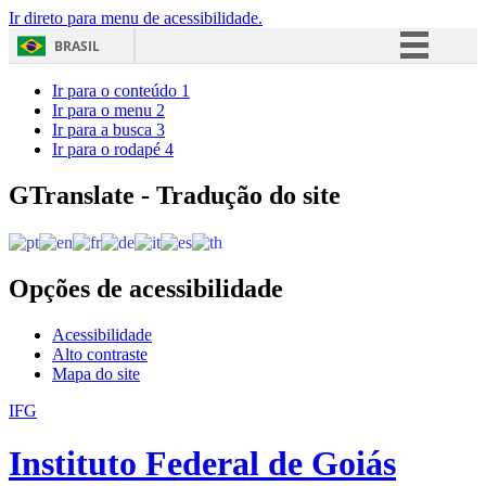
Ir direto para menu de acessibilidade.
BRASIL
Simplifique!
Ir para o conteúdo
1
Ir para o menu
2
Comunica BR
Ir para a busca
3
Ir para o rodapé
4
Participe
Acesso à informação
GTranslate - Tradução do site
Legislação
Canais
Opções de acessibilidade
Acessibilidade
Alto contraste
Mapa do site
IFG
Instituto Federal de Goiás