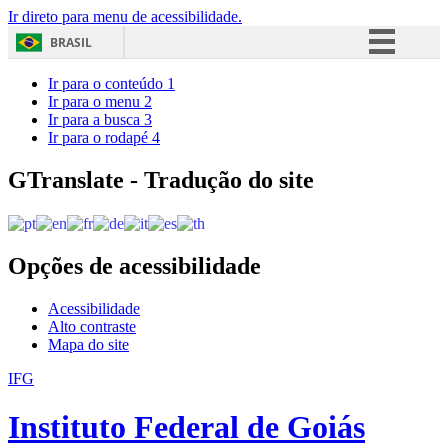
Ir direto para menu de acessibilidade.
BRASIL
Simplifique!
Ir para o conteúdo
1
Ir para o menu
2
Comunica BR
Ir para a busca
3
Ir para o rodapé
4
Participe
Acesso à informação
GTranslate - Tradução do site
Legislação
Canais
Opções de acessibilidade
Acessibilidade
Alto contraste
Mapa do site
IFG
Instituto Federal de Goiás