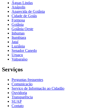
Águas Lindas
Anápolis
Aparecida de Goiânia
Cidade de Goiás
Formosa
Goiânia
Goiânia Oeste
Inhumas
Itumbiara
Jataí
Luziânia
Senador Canedo
Uruaçu
Valparaíso
Serviços
Perguntas frequentes
Comunicação
Serviço de Informação ao Cidadão
Ouvidoria
Transparência
SUAP
Contato