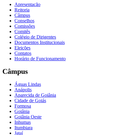
Apresentação
Reitoria
Câmpus
Conselhos
Comissões
Comitês
Colégio de Dirigentes
Documentos Institucionais
Eleições
Contatos
Horário de Funcionamento
Câmpus
Águas Lindas
Anápolis
Aparecida de Goiânia
Cidade de Goiás
Formosa
Goiânia
Goiânia Oeste
Inhumas
Itumbiara
Jataí