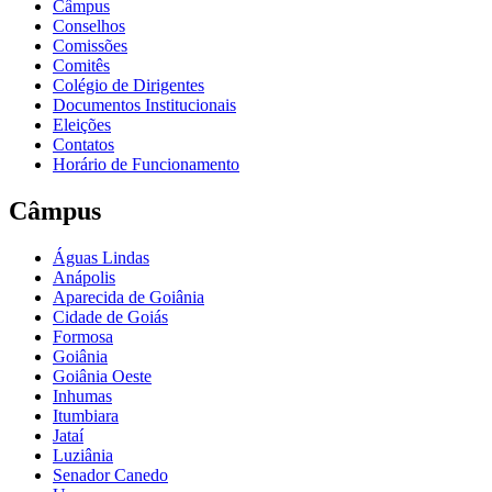
Câmpus
Conselhos
Comissões
Comitês
Colégio de Dirigentes
Documentos Institucionais
Eleições
Contatos
Horário de Funcionamento
Câmpus
Águas Lindas
Anápolis
Aparecida de Goiânia
Cidade de Goiás
Formosa
Goiânia
Goiânia Oeste
Inhumas
Itumbiara
Jataí
Luziânia
Senador Canedo