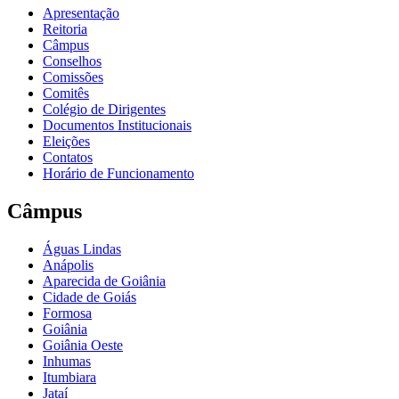
Apresentação
Reitoria
Câmpus
Conselhos
Comissões
Comitês
Colégio de Dirigentes
Documentos Institucionais
Eleições
Contatos
Horário de Funcionamento
Câmpus
Águas Lindas
Anápolis
Aparecida de Goiânia
Cidade de Goiás
Formosa
Goiânia
Goiânia Oeste
Inhumas
Itumbiara
Jataí