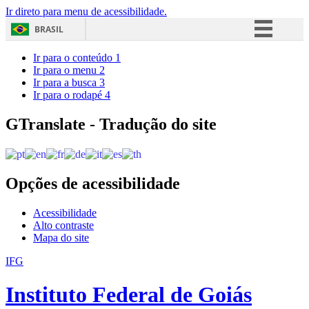
Ir direto para menu de acessibilidade.
BRASIL
Simplifique!
Ir para o conteúdo
1
Ir para o menu
2
Comunica BR
Ir para a busca
3
Ir para o rodapé
4
Participe
Acesso à informação
GTranslate - Tradução do site
Legislação
Canais
Opções de acessibilidade
Acessibilidade
Alto contraste
Mapa do site
IFG
Instituto Federal de Goiás