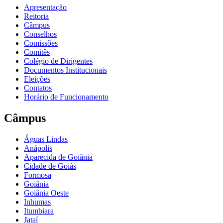
Apresentação
Reitoria
Câmpus
Conselhos
Comissões
Comitês
Colégio de Dirigentes
Documentos Institucionais
Eleições
Contatos
Horário de Funcionamento
Câmpus
Águas Lindas
Anápolis
Aparecida de Goiânia
Cidade de Goiás
Formosa
Goiânia
Goiânia Oeste
Inhumas
Itumbiara
Jataí