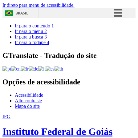
Ir direto para menu de acessibilidade.
BRASIL
Simplifique!
Ir para o conteúdo
1
Ir para o menu
2
Comunica BR
Ir para a busca
3
Ir para o rodapé
4
Participe
Acesso à informação
GTranslate - Tradução do site
Legislação
Canais
Opções de acessibilidade
Acessibilidade
Alto contraste
Mapa do site
IFG
Instituto Federal de Goiás