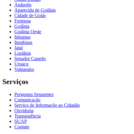
Anápolis
Aparecida de Goiânia
Cidade de Goiás
Formosa
Goiânia
Goiânia Oeste
Inhumas
Itumbiara
Jataí
Luziânia
Senador Canedo
Uruaçu
Valparaíso
Serviços
Perguntas frequentes
Comunicação
Serviço de Informação ao Cidadão
Ouvidoria
Transparência
SUAP
Contato