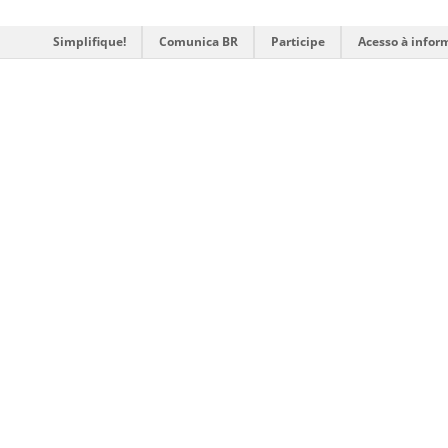
Simplifique!
Comunica BR
Participe
Acesso à infor