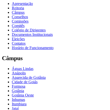
Apresentação
Reitoria
Câmpus
Conselhos
Comissões
Comitês
Colégio de Dirigentes
Documentos Institucionais
Eleições
Contatos
Horário de Funcionamento
Câmpus
Águas Lindas
Anápolis
Aparecida de Goiânia
Cidade de Goiás
Formosa
Goiânia
Goiânia Oeste
Inhumas
Itumbiara
Jataí