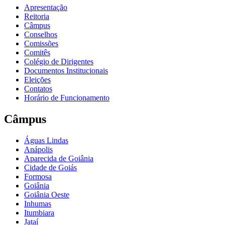
Apresentação
Reitoria
Câmpus
Conselhos
Comissões
Comitês
Colégio de Dirigentes
Documentos Institucionais
Eleições
Contatos
Horário de Funcionamento
Câmpus
Águas Lindas
Anápolis
Aparecida de Goiânia
Cidade de Goiás
Formosa
Goiânia
Goiânia Oeste
Inhumas
Itumbiara
Jataí