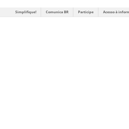
Simplifique!
Comunica BR
Participe
Acesso à infor