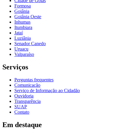
Cidade de Goiás
Formosa
Goiânia
Goiânia Oeste
Inhumas
Itumbiara
Jataí
Luziânia
Senador Canedo
Uruaçu
Valparaíso
Serviços
Perguntas frequentes
Comunicação
Serviço de Informação ao Cidadão
Ouvidoria
Transparência
SUAP
Contato
Em destaque