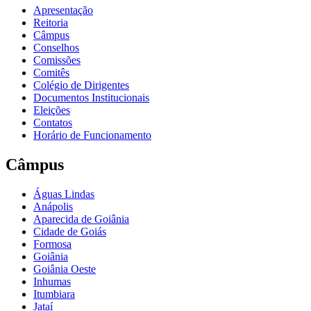
Apresentação
Reitoria
Câmpus
Conselhos
Comissões
Comitês
Colégio de Dirigentes
Documentos Institucionais
Eleições
Contatos
Horário de Funcionamento
Câmpus
Águas Lindas
Anápolis
Aparecida de Goiânia
Cidade de Goiás
Formosa
Goiânia
Goiânia Oeste
Inhumas
Itumbiara
Jataí