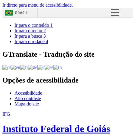
Ir direto para menu de acessibilidade.
BRASIL
Simplifique!
Ir para o conteúdo
1
Ir para o menu
2
Comunica BR
Ir para a busca
3
Ir para o rodapé
4
Participe
Acesso à informação
GTranslate - Tradução do site
Legislação
Canais
Opções de acessibilidade
Acessibilidade
Alto contraste
Mapa do site
IFG
Instituto Federal de Goiás