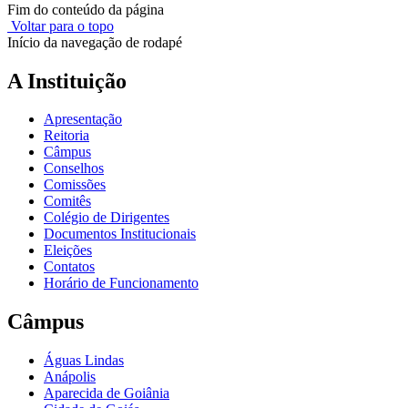
Fim do conteúdo da página
Voltar para o topo
Início da navegação de rodapé
A Instituição
Apresentação
Reitoria
Câmpus
Conselhos
Comissões
Comitês
Colégio de Dirigentes
Documentos Institucionais
Eleições
Contatos
Horário de Funcionamento
Câmpus
Águas Lindas
Anápolis
Aparecida de Goiânia