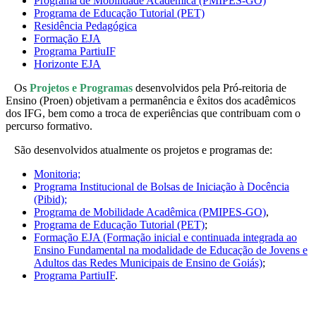
Programa de Mobilidade Acadêmica (PMIPES-GO)
Programa de Educação Tutorial (PET)
Residência Pedagógica
Formação EJA
Programa PartiuIF
Horizonte EJA
Os
Projetos e Programas
desenvolvidos pela Pró-reitoria de
Ensino (Proen) objetivam a permanência e êxitos dos acadêmicos
dos IFG, bem como a troca de experiências que contribuam com o
percurso formativo.
São desenvolvidos atualmente os projetos e programas de:
Monitoria;
Programa Institucional de Bolsas de Iniciação à Docência
(Pibid);
Programa de Mobilidade Acadêmica (PMIPES-GO)
,
Programa de Educação Tutorial (PET)
;
Formação EJA (Formação inicial e continuada integrada ao
Ensino Fundamental na modalidade de Educação de Jovens e
Adultos das Redes Municipais de Ensino de Goiás)
;
Programa PartiuIF
.