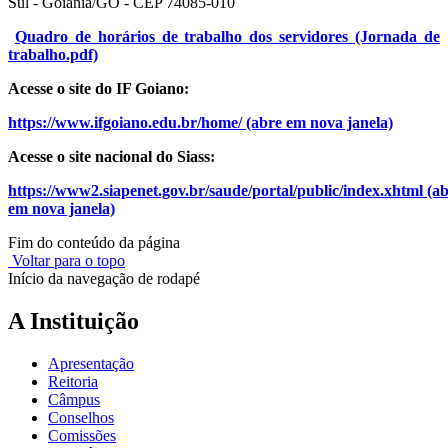
Sul - Goiânia/GO - CEP 74085-010
Quadro de horários de trabalho dos servidores (Jornada de
trabalho.pdf)
Acesse o site do IF Goiano:
https://www.ifgoiano.edu.br/home/ (abre em nova janela)
Acesse o site nacional do Siass:
https://www2.siapenet.gov.br/saude/portal/public/index.xhtml
(ab
em nova janela)
Fim do conteúdo da página
Voltar para o topo
Início da navegação de rodapé
A Instituição
Apresentação
Reitoria
Câmpus
Conselhos
Comissões