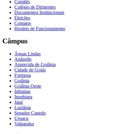
Comitês
Colégio de Dirigentes
Documentos Institucionais
Eleições
Contatos
Horário de Funcionamento
Câmpus
Águas Lindas
Anápolis
Aparecida de Goiânia
Cidade de Goiás
Formosa
Goiânia
Goiânia Oeste
Inhumas
Itumbiara
Jataí
Luziânia
Senador Canedo
Uruaçu
Valparaíso