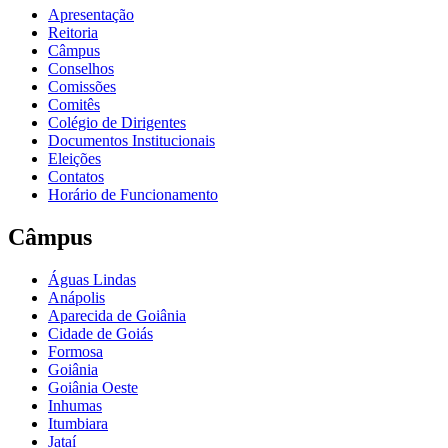
Apresentação
Reitoria
Câmpus
Conselhos
Comissões
Comitês
Colégio de Dirigentes
Documentos Institucionais
Eleições
Contatos
Horário de Funcionamento
Câmpus
Águas Lindas
Anápolis
Aparecida de Goiânia
Cidade de Goiás
Formosa
Goiânia
Goiânia Oeste
Inhumas
Itumbiara
Jataí