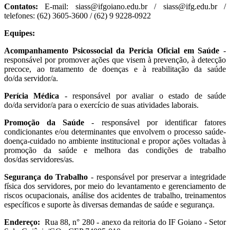
Contatos:
E-mail: siass@ifgoiano.edu.br / siass@ifg.edu.br /
telefones: (62) 3605-3600 / (62) 9 9228-0922
Equipes:
Acompanhamento Psicossocial da Perícia Oficial em Saúde
-
responsável por promover ações que visem à prevenção, à detecção
precoce, ao tratamento de doenças e à reabilitação da saúde
do/da servidor/a.
Perícia Médica
- responsável por avaliar o estado de saúde
do/da servidor/a para o exercício de suas atividades laborais.
Promoção da Saúde
- responsável por identificar fatores
condicionantes e/ou determinantes que envolvem o processo saúde-
doença-cuidado no ambiente institucional e propor ações voltadas à
promoção da saúde e melhora das condições de trabalho
dos/das servidores/as.
Segurança do Trabalho
- responsável por preservar a integridade
física dos servidores, por meio do levantamento e gerenciamento de
riscos ocupacionais, análise dos acidentes de trabalho, treinamentos
específicos e suporte às diversas demandas de saúde e segurança.
Endereço:
Rua 88, n° 280 - anexo da reitoria do IF Goiano - Setor