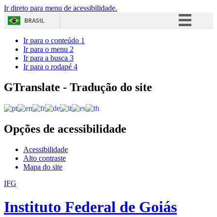
Ir direto para menu de acessibilidade.
BRASIL
Simplifique!
Ir para o conteúdo
1
Ir para o menu
2
Comunica BR
Ir para a busca
3
Ir para o rodapé
4
Participe
Acesso à informação
GTranslate - Tradução do site
Legislação
Canais
Opções de acessibilidade
Acessibilidade
Alto contraste
Mapa do site
IFG
Instituto Federal de Goiás