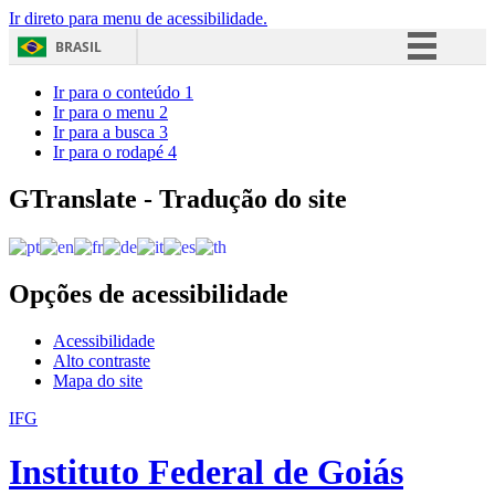
Ir direto para menu de acessibilidade.
BRASIL
Simplifique!
Ir para o conteúdo
1
Ir para o menu
2
Comunica BR
Ir para a busca
3
Ir para o rodapé
4
Participe
Acesso à informação
GTranslate - Tradução do site
Legislação
Canais
Opções de acessibilidade
Acessibilidade
Alto contraste
Mapa do site
IFG
Instituto Federal de Goiás