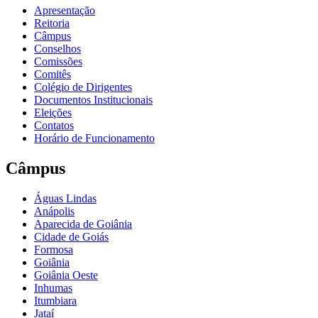
Apresentação
Reitoria
Câmpus
Conselhos
Comissões
Comitês
Colégio de Dirigentes
Documentos Institucionais
Eleições
Contatos
Horário de Funcionamento
Câmpus
Águas Lindas
Anápolis
Aparecida de Goiânia
Cidade de Goiás
Formosa
Goiânia
Goiânia Oeste
Inhumas
Itumbiara
Jataí