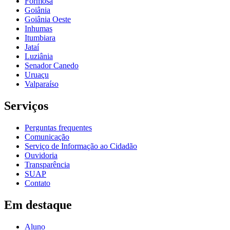
Formosa
Goiânia
Goiânia Oeste
Inhumas
Itumbiara
Jataí
Luziânia
Senador Canedo
Uruaçu
Valparaíso
Serviços
Perguntas frequentes
Comunicação
Serviço de Informação ao Cidadão
Ouvidoria
Transparência
SUAP
Contato
Em destaque
Aluno