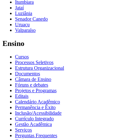
Itumbiara
Jataí
Luziânia
Senador Canedo
Uruaçu
Valparaíso
Ensino
Cursos
Processos Seletivos
Estrutura Organizacional
Documentos
Câmara de Ensino
Fóruns e debates
Projetos e Programas
Editais
Calendário Acadêmico
Permanência e Êxito
Inclusão/Acessibilidade
Currículo Integrado
Gestão Acadêmica
Serviços
Perguntas Frequentes