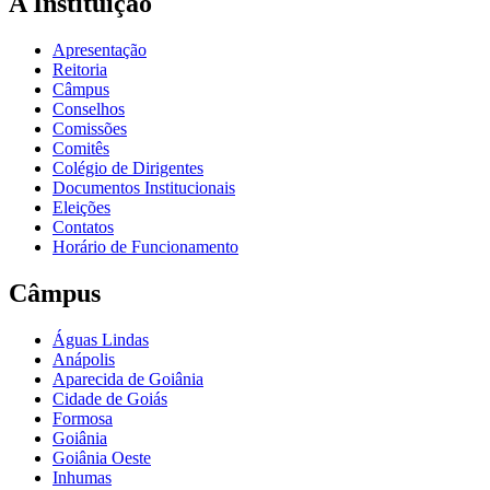
A Instituição
Apresentação
Reitoria
Câmpus
Conselhos
Comissões
Comitês
Colégio de Dirigentes
Documentos Institucionais
Eleições
Contatos
Horário de Funcionamento
Câmpus
Águas Lindas
Anápolis
Aparecida de Goiânia
Cidade de Goiás
Formosa
Goiânia
Goiânia Oeste
Inhumas