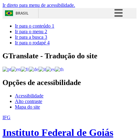
Ir direto para menu de acessibilidade.
BRASIL
Simplifique!
Ir para o conteúdo
1
Ir para o menu
2
Comunica BR
Ir para a busca
3
Ir para o rodapé
4
Participe
Acesso à informação
GTranslate - Tradução do site
Legislação
Canais
Opções de acessibilidade
Acessibilidade
Alto contraste
Mapa do site
IFG
Instituto Federal de Goiás