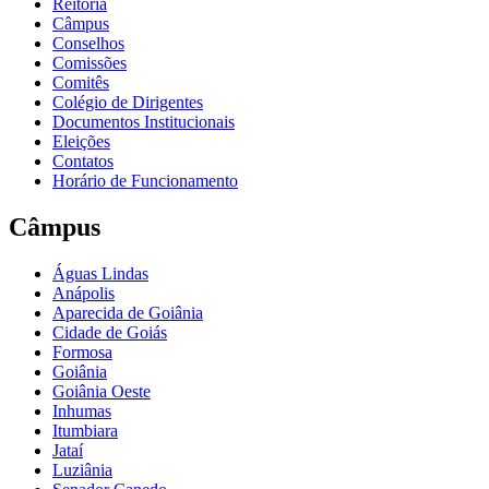
Reitoria
Câmpus
Conselhos
Comissões
Comitês
Colégio de Dirigentes
Documentos Institucionais
Eleições
Contatos
Horário de Funcionamento
Câmpus
Águas Lindas
Anápolis
Aparecida de Goiânia
Cidade de Goiás
Formosa
Goiânia
Goiânia Oeste
Inhumas
Itumbiara
Jataí
Luziânia