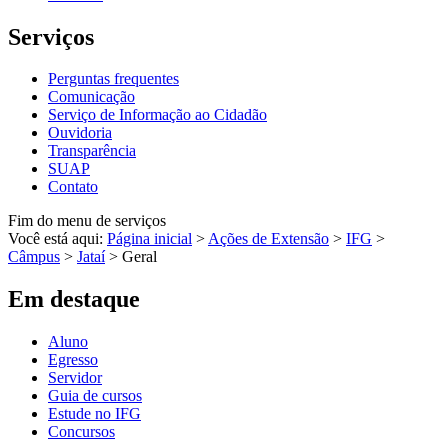
Serviços
Perguntas frequentes
Comunicação
Serviço de Informação ao Cidadão
Ouvidoria
Transparência
SUAP
Contato
Fim do menu de serviços
Você está aqui:
Página inicial
>
Ações de Extensão
>
IFG
>
Câmpus
>
Jataí
>
Geral
Em destaque
Aluno
Egresso
Servidor
Guia de cursos
Estude no IFG
Concursos