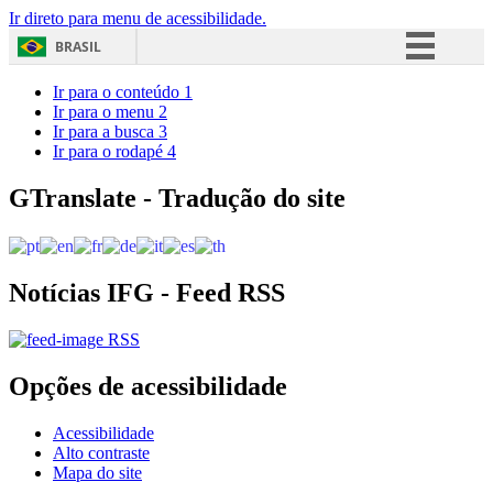
Ir direto para menu de acessibilidade.
BRASIL
Simplifique!
Ir para o conteúdo
1
Ir para o menu
2
Comunica BR
Ir para a busca
3
Ir para o rodapé
4
Participe
Acesso à informação
GTranslate - Tradução do site
Legislação
Canais
Notícias IFG - Feed RSS
RSS
Opções de acessibilidade
Acessibilidade
Alto contraste
Mapa do site