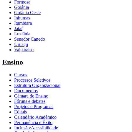
Formosa
Goiânia
Goiânia Oeste
Inhumas
Itumbiara
Jataí
Luziânia
Senador Canedo
Uruaçu
Valparaíso
Ensino
Cursos
Processos Seletivos
Estrutura Organizacional
Documentos
Câmara de Ensino
Fóruns e debates
Projetos e Programas
Editais
Calendário Acadêmico
Permanência e Êxito
Inclusão/Acessibilidade