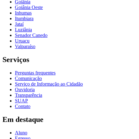
Goiânia
Goiânia Oeste
Inhumas
Itumbiara
Jataí
Luziânia
Senador Canedo
Uruaçu
Valparaíso
Serviços
Perguntas frequentes
Comunicação
Serviço de Informação ao Cidadão
Ouvidoria
Transparência
SUAP
Contato
Em destaque
Aluno
Egresso