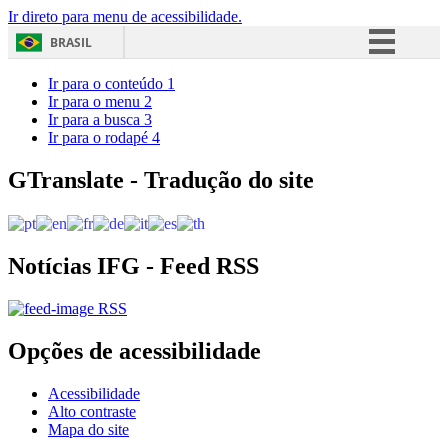
Ir direto para menu de acessibilidade.
BRASIL
Simplifique!
Ir para o conteúdo
1
Ir para o menu
2
Comunica BR
Ir para a busca
3
Ir para o rodapé
4
Participe
Acesso à informação
GTranslate - Tradução do site
Legislação
Canais
Notícias IFG - Feed RSS
RSS
Opções de acessibilidade
Acessibilidade
Alto contraste
Mapa do site