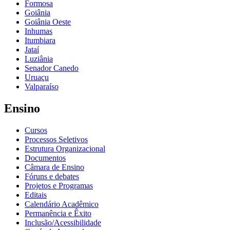
Formosa
Goiânia
Goiânia Oeste
Inhumas
Itumbiara
Jataí
Luziânia
Senador Canedo
Uruaçu
Valparaíso
Ensino
Cursos
Processos Seletivos
Estrutura Organizacional
Documentos
Câmara de Ensino
Fóruns e debates
Projetos e Programas
Editais
Calendário Acadêmico
Permanência e Êxito
Inclusão/Acessibilidade