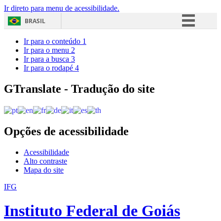
Ir direto para menu de acessibilidade.
BRASIL
Simplifique!
Ir para o conteúdo
1
Ir para o menu
2
Comunica BR
Ir para a busca
3
Ir para o rodapé
4
Participe
Acesso à informação
GTranslate - Tradução do site
Legislação
Canais
Opções de acessibilidade
Acessibilidade
Alto contraste
Mapa do site
IFG
Instituto Federal de Goiás