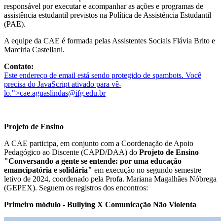
responsável por executar e acompanhar as ações e programas de
assistência estudantil previstos na Política de Assistência Estudantil
(PAE).
A equipe da CAE é formada pelas Assistentes Sociais Flávia Brito e
Marciria Castellani.
Contato:
Este endereço de email está sendo protegido de spambots. Você
precisa do JavaScript ativado para vê-
lo.
">
cae.aguaslindas@ifg.edu.br
Projeto de Ensino
A CAE participa, em conjunto com a Coordenação de Apoio
Pedagógico ao Discente (CAPD/DAA) do
Projeto de Ensino
"Conversando a gente se entende: por uma educação
emancipatória e solidária"
em execução no segundo semestre
letivo de 2024, coordenado pela Profa. Mariana Magalhães Nóbrega
(GEPEX). Seguem os registros dos encontros:
Primeiro módulo - Bullying X Comunicação Não Violenta