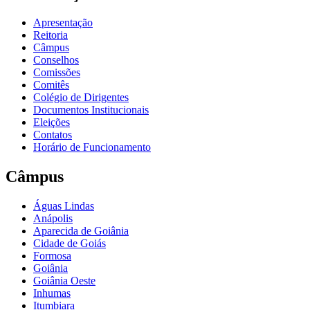
Apresentação
Reitoria
Câmpus
Conselhos
Comissões
Comitês
Colégio de Dirigentes
Documentos Institucionais
Eleições
Contatos
Horário de Funcionamento
Câmpus
Águas Lindas
Anápolis
Aparecida de Goiânia
Cidade de Goiás
Formosa
Goiânia
Goiânia Oeste
Inhumas
Itumbiara