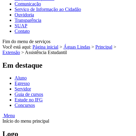
Comunicação
Serviço de Informação ao Cidadão
Ouvidoria
Transparência
SUAP
Contato
Fim do menu de serviços
Você está aqui:
Página inicial
>
Águas Lindas
>
Principal
>
Extensão
>
Assistência Estudantil
Em destaque
Aluno
Egresso
Servidor
Guia de cursos
Estude no IFG
Concursos
Menu
Início do menu principal
Logo