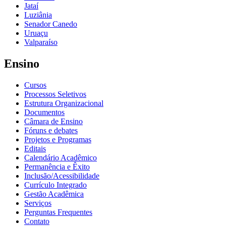
Jataí
Luziânia
Senador Canedo
Uruaçu
Valparaíso
Ensino
Cursos
Processos Seletivos
Estrutura Organizacional
Documentos
Câmara de Ensino
Fóruns e debates
Projetos e Programas
Editais
Calendário Acadêmico
Permanência e Êxito
Inclusão/Acessibilidade
Currículo Integrado
Gestão Acadêmica
Serviços
Perguntas Frequentes
Contato