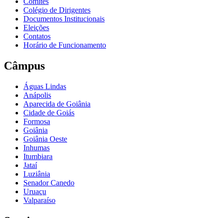
Comitês
Colégio de Dirigentes
Documentos Institucionais
Eleições
Contatos
Horário de Funcionamento
Câmpus
Águas Lindas
Anápolis
Aparecida de Goiânia
Cidade de Goiás
Formosa
Goiânia
Goiânia Oeste
Inhumas
Itumbiara
Jataí
Luziânia
Senador Canedo
Uruaçu
Valparaíso