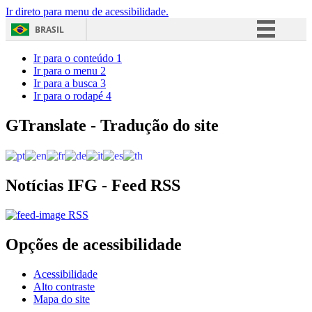
Ir direto para menu de acessibilidade.
BRASIL
Simplifique!
Ir para o conteúdo
1
Ir para o menu
2
Comunica BR
Ir para a busca
3
Ir para o rodapé
4
Participe
Acesso à informação
GTranslate - Tradução do site
Legislação
Canais
Notícias IFG - Feed RSS
RSS
Opções de acessibilidade
Acessibilidade
Alto contraste
Mapa do site