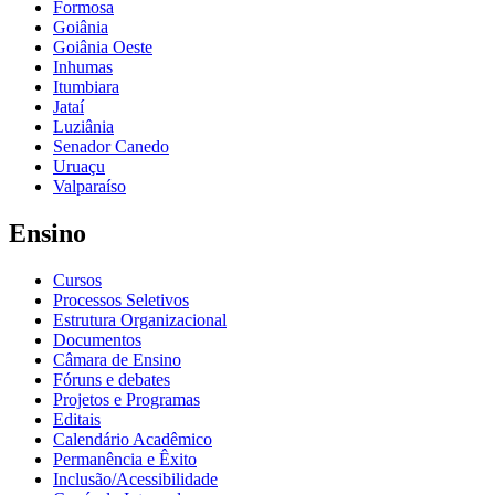
Formosa
Goiânia
Goiânia Oeste
Inhumas
Itumbiara
Jataí
Luziânia
Senador Canedo
Uruaçu
Valparaíso
Ensino
Cursos
Processos Seletivos
Estrutura Organizacional
Documentos
Câmara de Ensino
Fóruns e debates
Projetos e Programas
Editais
Calendário Acadêmico
Permanência e Êxito
Inclusão/Acessibilidade