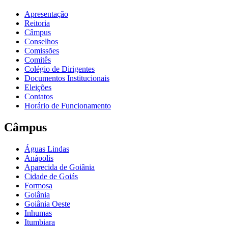
Apresentação
Reitoria
Câmpus
Conselhos
Comissões
Comitês
Colégio de Dirigentes
Documentos Institucionais
Eleições
Contatos
Horário de Funcionamento
Câmpus
Águas Lindas
Anápolis
Aparecida de Goiânia
Cidade de Goiás
Formosa
Goiânia
Goiânia Oeste
Inhumas
Itumbiara