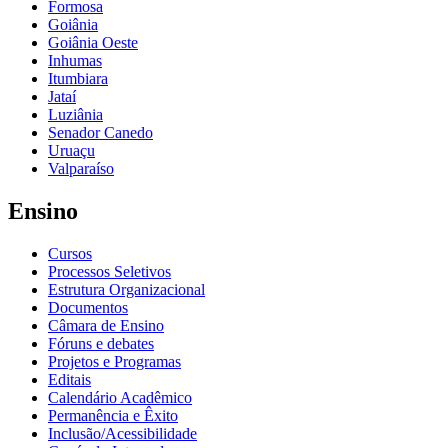
Formosa
Goiânia
Goiânia Oeste
Inhumas
Itumbiara
Jataí
Luziânia
Senador Canedo
Uruaçu
Valparaíso
Ensino
Cursos
Processos Seletivos
Estrutura Organizacional
Documentos
Câmara de Ensino
Fóruns e debates
Projetos e Programas
Editais
Calendário Acadêmico
Permanência e Êxito
Inclusão/Acessibilidade