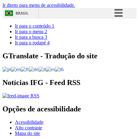
Ir direto para menu de acessibilidade.
BRASIL
Simplifique!
Ir para o conteúdo
1
Ir para o menu
2
Comunica BR
Ir para a busca
3
Ir para o rodapé
4
Participe
Acesso à informação
GTranslate - Tradução do site
Legislação
Canais
Notícias IFG - Feed RSS
RSS
Opções de acessibilidade
Acessibilidade
Alto contraste
Mapa do site