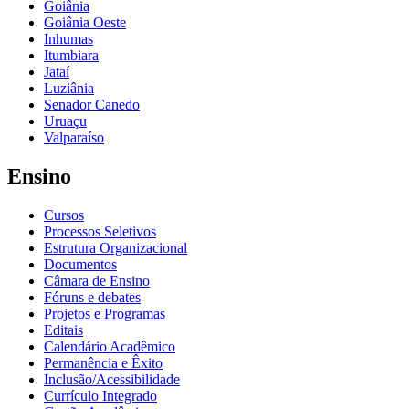
Goiânia
Goiânia Oeste
Inhumas
Itumbiara
Jataí
Luziânia
Senador Canedo
Uruaçu
Valparaíso
Ensino
Cursos
Processos Seletivos
Estrutura Organizacional
Documentos
Câmara de Ensino
Fóruns e debates
Projetos e Programas
Editais
Calendário Acadêmico
Permanência e Êxito
Inclusão/Acessibilidade
Currículo Integrado