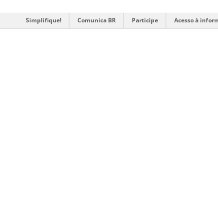
Simplifique!
Comunica BR
Participe
Acesso à infor