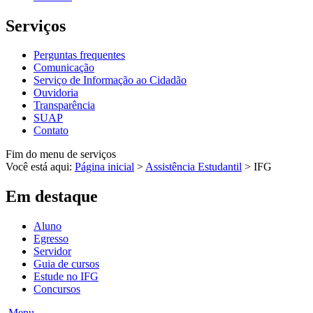
Serviços
Perguntas frequentes
Comunicação
Serviço de Informação ao Cidadão
Ouvidoria
Transparência
SUAP
Contato
Fim do menu de serviços
Você está aqui:
Página inicial
>
Assistência Estudantil
>
IFG
Em destaque
Aluno
Egresso
Servidor
Guia de cursos
Estude no IFG
Concursos
Menu