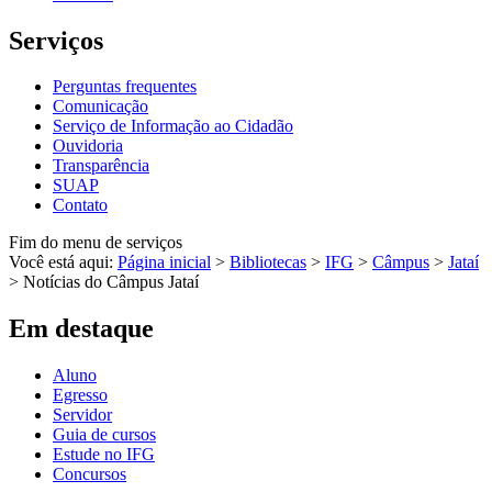
Serviços
Perguntas frequentes
Comunicação
Serviço de Informação ao Cidadão
Ouvidoria
Transparência
SUAP
Contato
Fim do menu de serviços
Você está aqui:
Página inicial
>
Bibliotecas
>
IFG
>
Câmpus
>
Jataí
>
Notícias do Câmpus Jataí
Em destaque
Aluno
Egresso
Servidor
Guia de cursos
Estude no IFG
Concursos