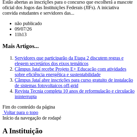
Estão abertas as inscrições para o concurso que escolherá a mascote
oficial dos Jogos das Instituições Federais (JIFs). A iniciativa
convida estudantes e servidores das...
não publicado
09/07/26
11h13
Mais Artigos...
Servidores que participarão da Etapa 2 discutem regras e
elegem secretários dos eixos temáticos
Câmpus Jataí recebe Projeto E+ Educação com atividades
sobre eficiência energética e sustentabilidade
Câmpus Jataí abre inscrições para curso gratuito de instalação
de sistemas fotovoltaicos off-grid
Revista Tecnia completa 10 anos de reformulação e circulação
ininterrupta
Fim do conteúdo da página
Voltar para o topo
Início da navegação de rodapé
A Instituição