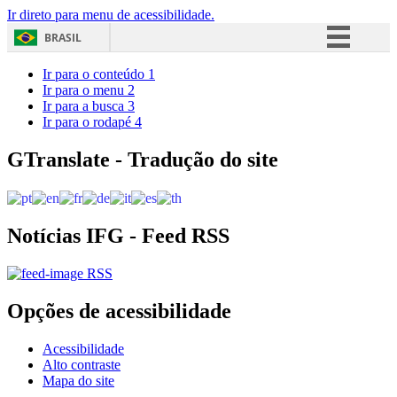
Ir direto para menu de acessibilidade.
BRASIL
Simplifique!
Ir para o conteúdo
1
Ir para o menu
2
Comunica BR
Ir para a busca
3
Ir para o rodapé
4
Participe
Acesso à informação
GTranslate - Tradução do site
Legislação
Canais
Notícias IFG - Feed RSS
RSS
Opções de acessibilidade
Acessibilidade
Alto contraste
Mapa do site