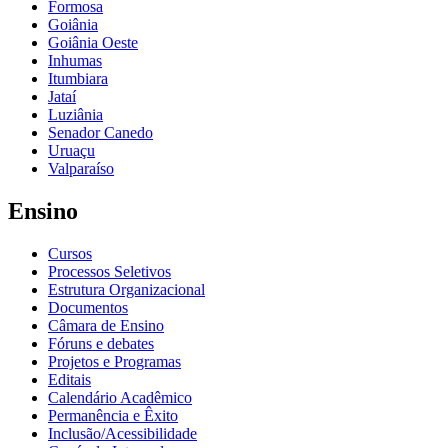
Formosa
Goiânia
Goiânia Oeste
Inhumas
Itumbiara
Jataí
Luziânia
Senador Canedo
Uruaçu
Valparaíso
Ensino
Cursos
Processos Seletivos
Estrutura Organizacional
Documentos
Câmara de Ensino
Fóruns e debates
Projetos e Programas
Editais
Calendário Acadêmico
Permanência e Êxito
Inclusão/Acessibilidade