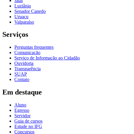
Jataí
Luziânia
Senador Canedo
Uruaçu
Valparaíso
Serviços
Perguntas frequentes
Comunicação
Serviço de Informação ao Cidadão
Ouvidoria
Transparência
SUAP
Contato
Em destaque
Aluno
Egresso
Servidor
Guia de cursos
Estude no IFG
Concursos