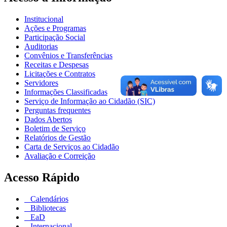
Institucional
Ações e Programas
Participação Social
Auditorias
Convênios e Transferências
Receitas e Despesas
Licitações e Contratos
Servidores
Informações Classificadas
Serviço de Informação ao Cidadão (SIC)
Perguntas frequentes
Dados Abertos
Boletim de Serviço
Relatórios de Gestão
Carta de Serviços ao Cidadão
Avaliação e Correição
Acesso Rápido
Calendários
Bibliotecas
EaD
Internacional